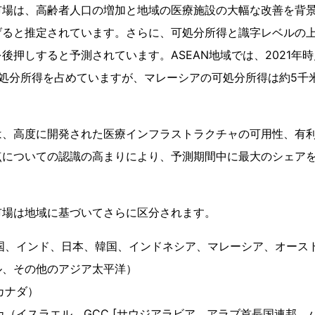
市場は、高齢者人口の増加と地域の医療施設の大幅な改善を背
げると推定されています。さらに、可処分所得と識字レベルの
後押しすると予測されています。ASEAN地域では、2021年
可処分所得を占めていますが、マレーシアの可処分所得は約5千
は、高度に開発された医療インフラストラクチャの可用性、有
点についての認識の高まりにより、予測期間中に最大のシェア
市場は地域に基づいてさらに区分されます。
中国、インド、日本、韓国、インドネシア、マレーシア、オース
ル、その他のアジア太平洋）
カナダ）
カ（イスラエル、GCC [サウジアラビア、アラブ首長国連邦、