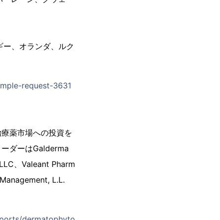
）
）
ギー、オランダ、ルク
sample-request-3631
治療薬市場への投資を
ーはGalderma
 LLC、Valeant Pharm
 Management, L.L.
reports/dermatophyto