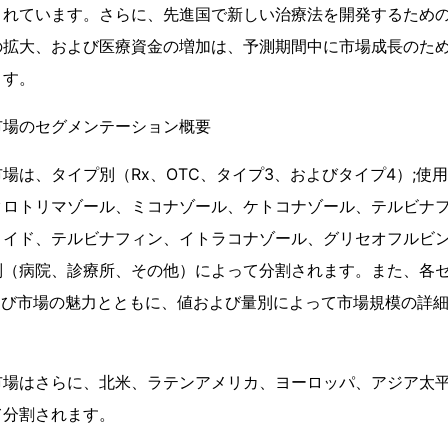
されています。さらに、先進国で新しい治療法を開発するため
の拡大、および医療資金の増加は、予測期間中に市場成長のた
ます。
市場のセグメンテーション概要
場は、タイプ別（Rx、OTC、タイプ3、およびタイプ4）;使
クロトリマゾール、ミコナゾール、ケトコナゾール、テルビナ
ロイド、テルビナフィン、イトラコナゾール、グリセオフルビン
（病院、診療所、その他）によって分割されます。また、各セグ
よび市場の魅力とともに、値および量別によって市場規模の詳
市場はさらに、北米、ラテンアメリカ、ヨーロッパ、アジア太
て分割されます。