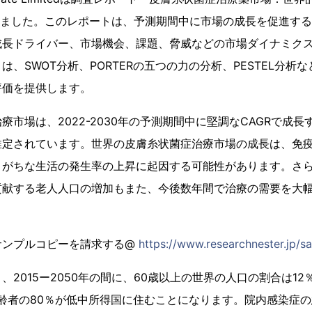
刊しました。このレポートは、予測期間中に市場の成長を促進す
成長ドライバー、市場機会、課題、脅威などの市場ダイナミク
は、SWOT分析、PORTERの五つの力の分析、PESTEL分析
評価を提供します。
療市場は、2022-2030年の予測期間中に堅調なCAGRで成
推定されています。世界の皮膚糸状菌症治療市場の成長は、免
りがちな生活の発生率の上昇に起因する可能性があります。さ
貢献する老人人口の増加もまた、今後数年間で治療の需要を大
サンプルコピーを請求する@
https://www.researchnester.jp/
、2015ー2050年の間に、60歳以上の世界の人口の割合は12
高齢者の80％が低中所得国に住むことになります。院内感染症