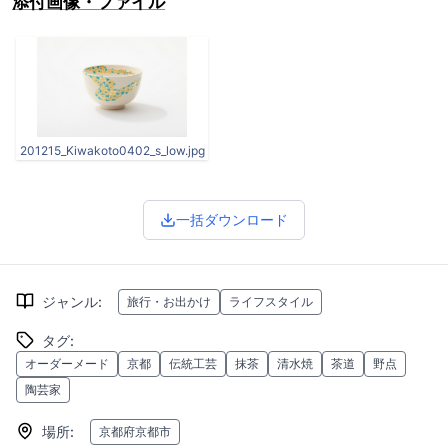
添付画像・ファイル
201215_Kiwakoto0402_s_low.jpg
一括ダウンロード
ジャンル
:
旅行・お出かけ
ライフスタイル
タグ
:
オーダーメード
京都
伝統工芸
抹茶
清水焼
茶道
野点
陶芸家
場所
:
京都府京都市