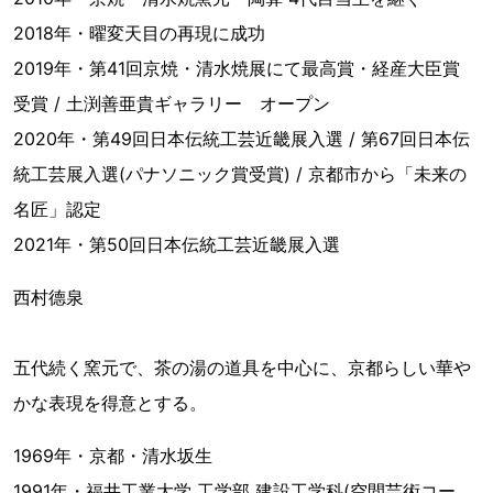
2018年・曜変天目の再現に成功
2019年・第41回京焼・清水焼展にて最高賞・経産大臣賞
受賞 / 土渕善亜貴ギャラリー オープン
2020年・第49回日本伝統工芸近畿展入選 / 第67回日本伝
統工芸展入選(パナソニック賞受賞) / 京都市から「未来の
名匠」認定
2021年・第50回日本伝統工芸近畿展入選
西村德泉
五代続く窯元で、茶の湯の道具を中心に、京都らしい華や
かな表現を得意とする。
1969年・京都・清水坂生
1991年・福井工業大学 工学部 建設工学科(空間芸術コー