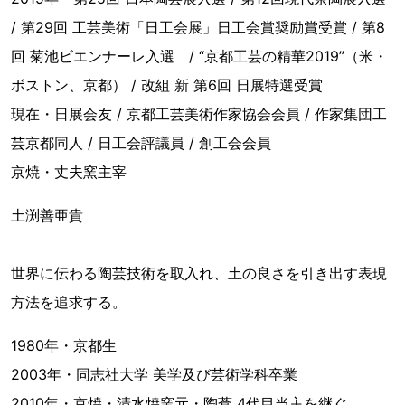
/ 第29回 工芸美術「日工会展」日工会賞奨励賞受賞 / 第8
回 菊池ビエンナーレ入選 / “京都工芸の精華2019”（米・
ボストン、京都） / 改組 新 第6回 日展特選受賞
現在・日展会友 / 京都工芸美術作家協会会員 / 作家集団工
芸京都同人 / 日工会評議員 / 創工会会員
京焼・丈夫窯主宰
土渕善亜貴
世界に伝わる陶芸技術を取入れ、土の良さを引き出す表現
方法を追求する。
1980年・京都生
2003年・同志社大学 美学及び芸術学科卒業
2010年・京焼・清水焼窯元・陶葊 4代目当主を継ぐ