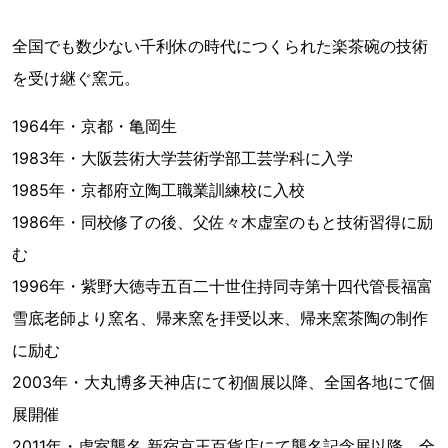
全国でも数少ない千利休の時代につくられた楽茶碗の技術
を受け継ぐ窯元。
1964年・京都・亀岡生
1983年・大阪芸術大学芸術学部工芸学科に入学
1985年・京都府立陶工職業訓練校に入校
1986年・同校修了の後、父佐々木虚室のもと技術習得に励
む
1996年・紫野大徳寺五百二十世住持同寺第十四代管長福富
雪底老師より窯名、帰来窯を拝受以来、帰来窯茶陶の制作
に励む
2003年・大丸博多天神店にて初個展以降、全国各地にて個
展開催
2011年・虚室襲名 新宿京王百貨店にて襲名記念展以降、全