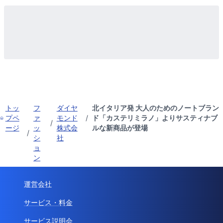
トッ
フ
ダイヤ
北イタリア発 大人のためのノートブラン
プペ
ァ
モンド
/
ド「カステリミラノ」よりサスティナブ
/
ージ
ッ
株式会
ルな新商品が登場
/
シ
社
ョ
ン
運営会社
サービス・料金
サービス説明会