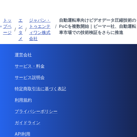
トッ
エ
ジャパン・
自動運転車向けビデオデータ圧縮技術の
プペ
ン
トゥエンテ
/
PoCを複数開始｜ビーマー社、自動運転
/
/
ージ
タ
ィワン株式
車市場での技術検証をさらに推進
メ
会社
運営会社
サービス・料金
サービス説明会
特定商取引法に基づく表記
利用規約
プライバシーポリシー
ガイドライン
API利用