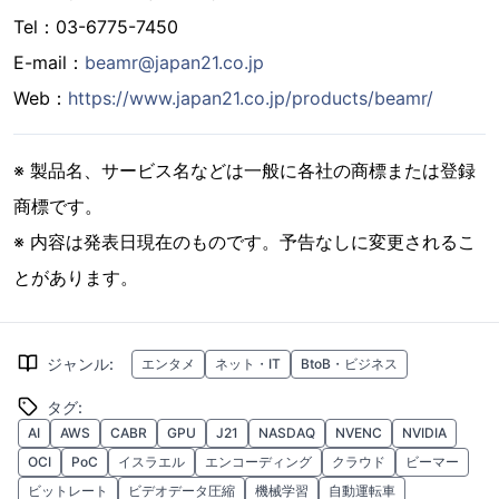
Tel：03-6775-7450
E-mail：
beamr@japan21.co.jp
Web：
https://www.japan21.co.jp/products/beamr/
※ 製品名、サービス名などは一般に各社の商標または登録
商標です。
※ 内容は発表日現在のものです。予告なしに変更されるこ
とがあります。
ジャンル
:
エンタメ
ネット・IT
BtoB・ビジネス
タグ
:
AI
AWS
CABR
GPU
J21
NASDAQ
NVENC
NVIDIA
OCI
PoC
イスラエル
エンコーディング
クラウド
ビーマー
ビットレート
ビデオデータ圧縮
機械学習
自動運転車