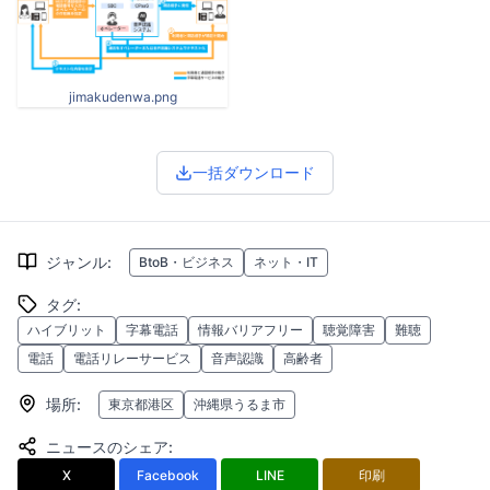
jimakudenwa.png
一括ダウンロード
ジャンル
:
BtoB・ビジネス
ネット・IT
タグ
:
ハイブリット
字幕電話
情報バリアフリー
聴覚障害
難聴
電話
電話リレーサービス
音声認識
高齢者
場所
:
東京都港区
沖縄県うるま市
ニュースのシェア
:
X
Facebook
LINE
印刷