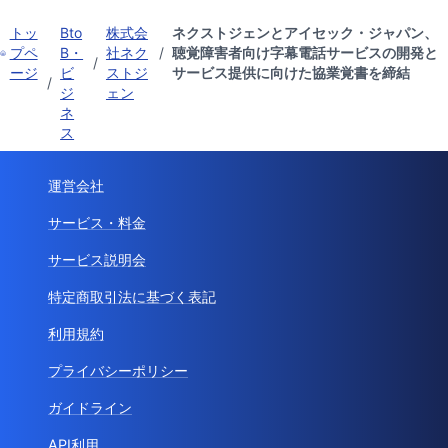
トッ
Bto
株式会
ネクストジェンとアイセック・ジャパン、
プペ
B・
社ネク
/
聴覚障害者向け字幕電話サービスの開発と
/
ージ
ビ
ストジ
サービス提供に向けた協業覚書を締結
/
ジ
ェン
ネ
ス
運営会社
サービス・料金
サービス説明会
特定商取引法に基づく表記
利用規約
プライバシーポリシー
ガイドライン
API利用