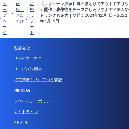
ト
旅
星
【リゾナーレ那須】川のほとりでアウトドアサウ
ッ
行・
野
ナ開催！農作物をテーマにしたサウナアイテムや
/
/
プ
お出
リ
ドリンクも充実｜期間：2021年12月1日～2022
/
ペ
かけ
ゾ
年3月15日
ー
ー
ジ
ト
運営会社
サービス・料金
サービス説明会
特定商取引法に基づく表記
利用規約
プライバシーポリシー
ガイドライン
API利用