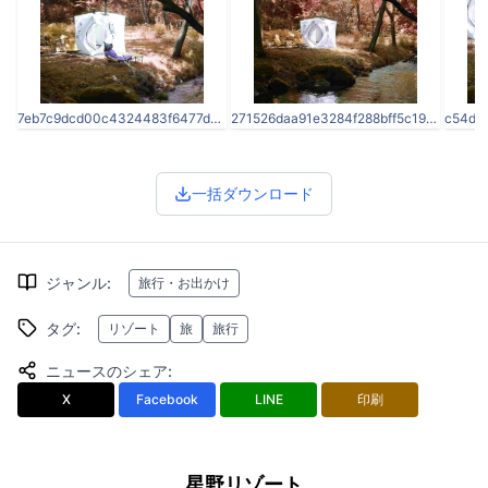
7eb7c9dcd00c4324483f6477dca1f89b.jpg
271526daa91e3284f288bff5c193c53f.jpg
一括ダウンロード
ジャンル
:
旅行・お出かけ
タグ
:
リゾート
旅
旅行
ニュースのシェア
:
X
Facebook
LINE
印刷
星野リゾート