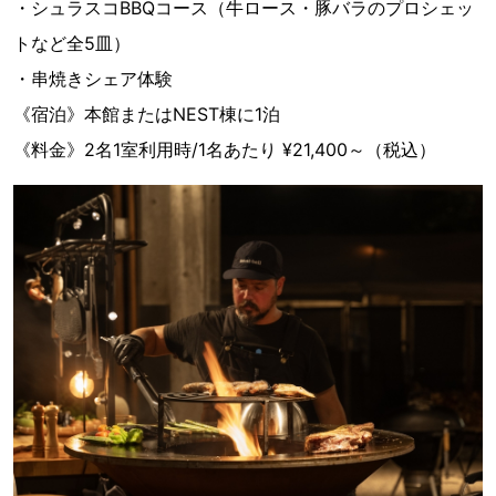
・シュラスコBBQコース（牛ロース・豚バラのプロシェッ
トなど全5皿）
・串焼きシェア体験
《宿泊》本館またはNEST棟に1泊
《料金》2名1室利用時/1名あたり ¥21,400～（税込）