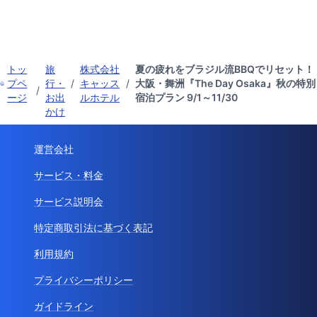
トッ
旅
株式会社
夏の疲れをブラジル流BBQでリセット！
プペ
行・
/
キャッス
/
大阪・舞洲『The Day Osaka』秋の特別
/
ージ
お出
ルホテル
宿泊プラン 9/1～11/30
かけ
運営会社
サービス・料金
サービス説明会
特定商取引法に基づく表記
利用規約
プライバシーポリシー
ガイドライン