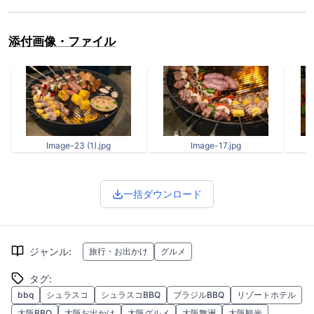
添付画像・ファイル
Image-23 (1).jpg
Image-17.jpg
一括ダウンロード
ジャンル
:
旅行・お出かけ
グルメ
タグ
:
bbq
シュラスコ
シュラスコBBQ
ブラジルBBQ
リゾートホテル
大阪BBQ
大阪お出かけ
大阪グルメ
大阪舞洲
大阪観光