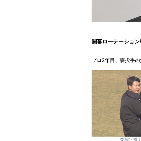
開幕ローテーション
プロ2年目、森投手の
森翔平投