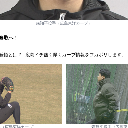
森翔平投手（広島東洋カープ）
奪取へ！
覚悟とは!? 広島イチ熱く厚くカープ情報をフカボリします。
手（広島東洋カープ）
森翔平投手（広島東