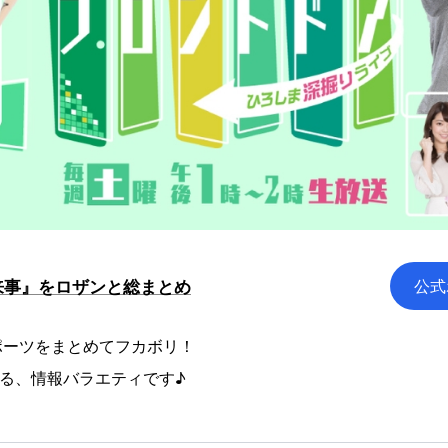
公式
来事』をロザンと総まとめ
ポーツをまとめてフカボリ！
きる、情報バラエティです♪