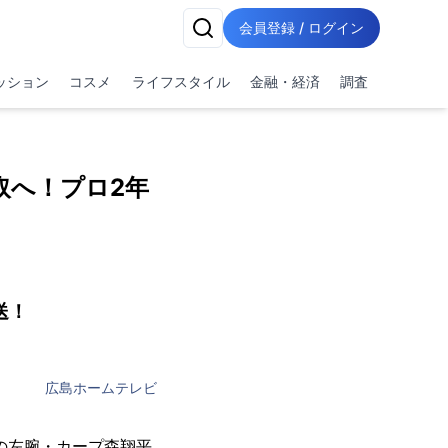
会員登録 / ログイン
ッション
コスメ
ライフスタイル
金融・経済
調査
取へ！プロ2年
送！
広島ホームテレビ
の左腕・カープ森翔平