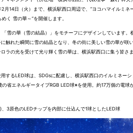
年2月14日（火）まで、横浜駅西口周辺で、“ヨコハマイルミネーシ
きらめく 雪の華～”を開催します。
は、「雪の華（雪の結晶）」をモチーフにデザインしています。
手に触れた瞬間に雪の結晶となり、冬の街に美しい雪の華が咲
ーロラの光を受けて光り輝く雪の華は、横浜駅西口に集う皆さ
用するLED球は、SDGsに配慮し、横浜駅西口のイルミネー
費の省エネルギータイプRGB LED球※を使用。約17万個の電
B(青)、3原色のLEDチップを内部に仕込んで1球としたLED球