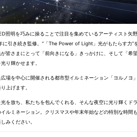
D照明を巧みに操ることで注目を集めているアーティスト矢野 大輔
、昨年に引き続き監修。“「The Power of Light」光がもたら
光が皆さまにとって「前向きになる」きっかけに、そして「希
を光り輝かせます。
央広場を中心に開催される都市型イルミネーション「ヨルノヨ
盛り上げます。
た光を放ち、私たちを包んでくれる、そんな夜空に光り輝くド
のイルミネーション。クリスマスや年末年始などの特別な時間
楽しみください。