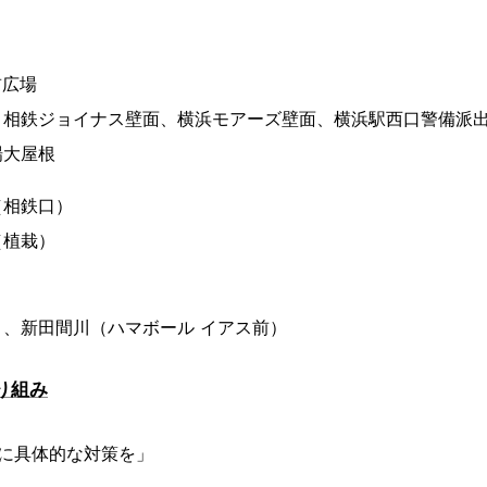
前広場
、相鉄ジョイナス壁面、横浜モアーズ壁面、横浜駅西口警備派
場大屋根
（相鉄口）
（植栽）
、新田間川（ハマボール イアス前）
り組み
動に具体的な対策を」