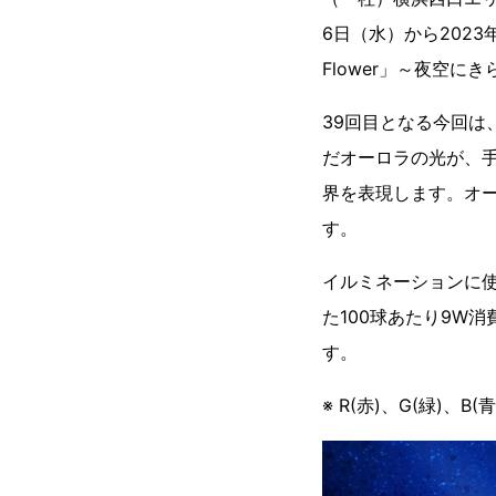
6日（水）から2023
Flower」～夜空に
39回目となる今回
だオーロラの光が、
界を表現します。オ
す。
イルミネーションに使
た100球あたり9W消
す。
※ R(赤)、G(緑)、