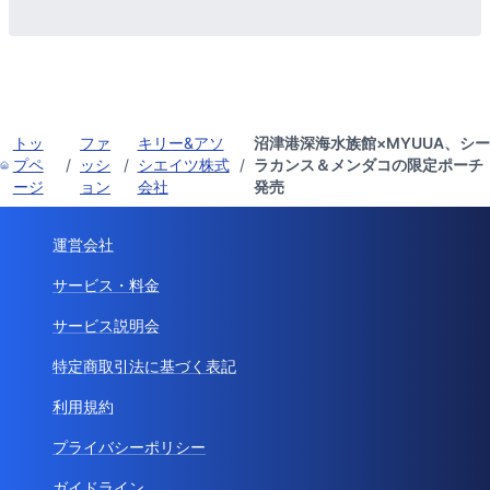
トッ
ファ
キリー&アソ
沼津港深海水族館×MYUUA、シー
プペ
/
ッシ
/
シエイツ株式
/
ラカンス＆メンダコの限定ポーチ
ージ
ョン
会社
発売
運営会社
サービス・料金
サービス説明会
特定商取引法に基づく表記
利用規約
プライバシーポリシー
ガイドライン