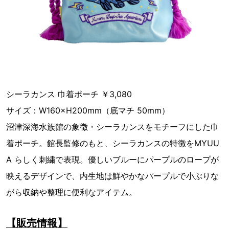
シーラカンス ⼱着ポーチ ￥3,080
サイズ：W160×H200mm（底マチ 50mm）
沼津深海⽔族館の象徴・シーラカンスをモチーフにした⼱
着ポーチ。館⻑監修のもと、シーラカンスの特徴をMYUU
A らしく刺繍で表現。優しいブルーにパープルのロープが
映えるデザインで、内⽣地は鮮やかなパープルで⼩ぶりな
がら収納や整理に便利なアイテム。
【販売情報】