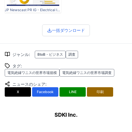
JP Newscast PR IG - Electrical Insulating Varnish Market.jpg
一括ダウンロード
ジャンル
:
BtoB・ビジネス
調査
タグ
:
電気絶縁ワニスの世界市場規模
電気絶縁ワニスの世界市場調査
ニュースのシェア
:
X
Facebook
LINE
印刷
SDKI Inc.