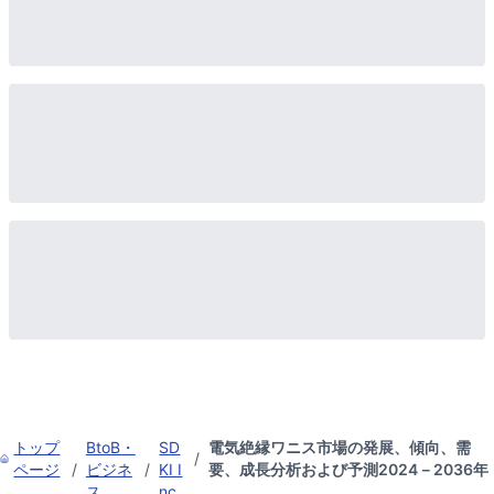
トップ
BtoB・
SD
電気絶縁ワニス市場の発展、傾向、需
/
ページ
/
ビジネ
/
KI I
要、成長分析および予測2024－2036年
ス
nc.