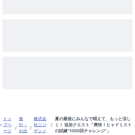
トッ
旅
株式会
夏の最後にみんなで唱えて、もっと涼し
プペ
行・
社ニジ
/
く！ 追加クエスト「爽快！ヒャドミスト
/
/
ージ
お出
ゲンノ
の試練“1000回チャレンジ”」