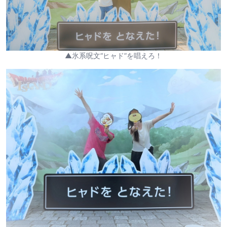
▲氷系呪文“ヒャド”を唱えろ！