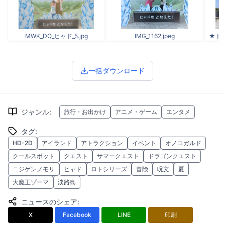
MWK_DQ_ヒャド_5.jpg
IMG_1162.jpeg
★ドラ
一括ダウンロード
ジャンル
:
旅行・お出かけ
アニメ・ゲーム
エンタメ
タグ
:
HD-2D
アイランド
アトラクション
イベント
オノコガルド
クールスポット
クエスト
サマークエスト
ドラゴンクエスト
ニジゲンノモリ
ヒャド
ロトシリーズ
冒険
呪文
夏
大魔王ゾーマ
淡路島
ニュースのシェア
:
X
Facebook
LINE
印刷