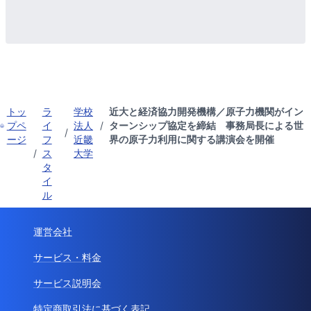
トッ
ラ
学校
近大と経済協力開発機構／原子力機関がイン
プペ
イ
法人
/
ターンシップ協定を締結 事務局長による世
/
ージ
フ
近畿
界の原子力利用に関する講演会を開催
/
ス
大学
タ
イ
ル
運営会社
サービス・料金
サービス説明会
特定商取引法に基づく表記