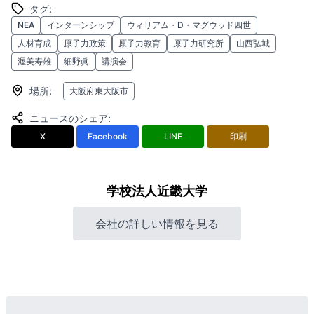
タグ
:
NEA
インターンシップ
ウィリアム・D・マグウッド四世
人材育成
原子力政策
原子力教育
原子力研究所
山西弘城
渥美寿雄
細野眞
講演会
場所
:
大阪府東大阪市
ニュースのシェア
:
X
Facebook
LINE
印刷
学校法人近畿大学
会社の詳しい情報を見る