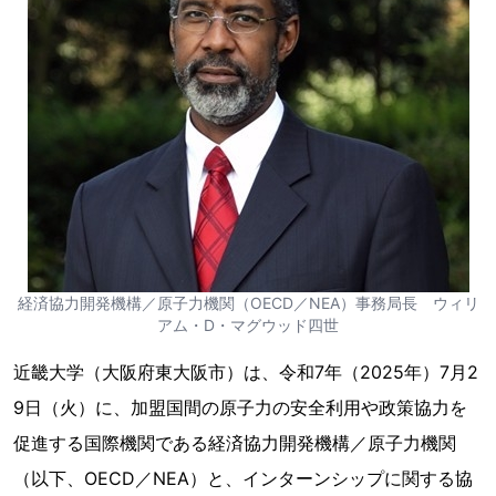
経済協力開発機構／原子力機関（OECD／NEA）事務局長 ウィリ
アム・D・マグウッド四世
近畿大学（大阪府東大阪市）は、令和7年（2025年）7月2
9日（火）に、加盟国間の原子力の安全利用や政策協力を
促進する国際機関である経済協力開発機構／原子力機関
（以下、OECD／NEA）と、インターンシップに関する協