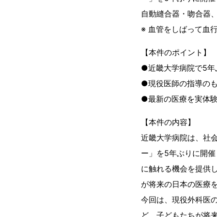
自動縫合器・吻合器
※ 血管をしばって血
【本件のポイント】
●近畿大学病院で5年
●現役医師の指導の
●最新の医療を実体
【本件の内容】
近畿大学病院は、社
ー」を5年ぶりに開
に触れる機会を提供
が将来の日本の医療
今回は、現役外科医
ど、子どもたちが将