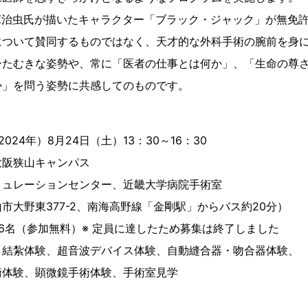
塚治虫氏が描いたキャラクター「ブラック・ジャック」が無免
について賛同するものではなく、天才的な外科手術の腕前を身
ひたむきな姿勢や、常に「医者の仕事とは何か」、「生命の尊
か」を問う姿勢に共感してのものです。
24年）8月24日（土）13：30～16：30
阪狭山キャンパス
ションセンター、近畿大学病院手術室
377-2、南海高野線「金剛駅」からバス約20分）
6名（参加無料）※ 定員に達したため募集は終了しました
・結紮体験、超音波デバイス体験、自動縫合器・吻合器体験、
、顕微鏡手術体験、手術室見学