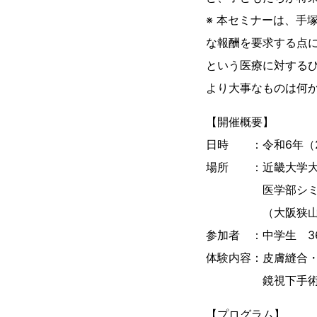
※ 本セミナーは、手
な報酬を要求する点
という医療に対する
より大事なものは何
【開催概要】
日時 ：令和6年（20
場所 ：近畿大学大
医学部シミュレー
（大阪狭山市大野東
参加者 ：中学生 3
体験内容：皮膚縫合
鏡視下手術体験
【プログラム】