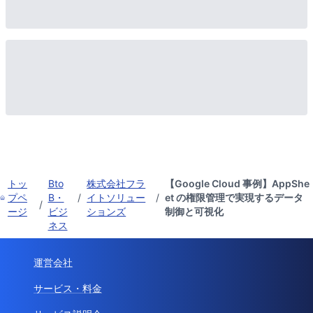
トッ
Bto
株式会社フラ
【Google Cloud 事例】AppShe
プペ
B・
/
イトソリュー
/
et の権限管理で実現するデータ
/
ージ
ビジ
ションズ
制御と可視化
ネス
運営会社
サービス・料金