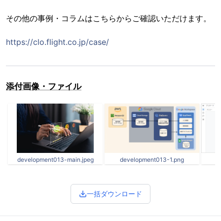
その他の事例・コラムはこちらからご確認いただけます。
https://clo.flight.co.jp/case/
添付画像・ファイル
development013-main.jpeg
development013-1.png
d
一括ダウンロード