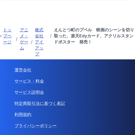
トッ
アニ
株式
えんとつ町のプペル 映画のシーンを切り
プペ
メ・
会社
/
取った、楽天Edyカード、アクリルスタン
/
ージ
ゲー
/
アイ
ドポスター 発売！
ム
アッ
プ
運営会社
サービス・料金
サービス説明会
特定商取引法に基づく表記
利用規約
プライバシーポリシー