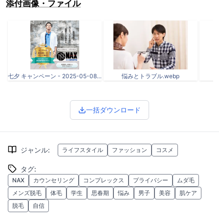
添付画像・ファイル
七夕 キャンペーン - 2025-05-08T184011.605.png
悩みとトラブル.webp
一括ダウンロード
ジャンル
:
ライフスタイル
ファッション
コスメ
タグ
:
NAX
カウンセリング
コンプレックス
プライバシー
ムダ毛
メンズ脱毛
体毛
学生
思春期
悩み
男子
美容
肌ケア
脱毛
自信