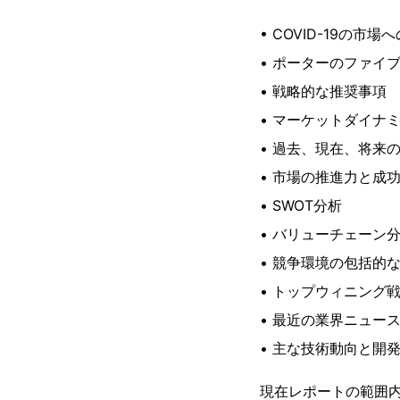
• COVID-19の市場
• ポーターのファイ
• 戦略的な推奨事項
• マーケットダイナ
• 過去、現在、将来
• 市場の推進力と成
• SWOT分析
• バリューチェーン
• 競争環境の包括的
• トップウィニング
• 最近の業界ニュー
• 主な技術動向と開
現在レポートの範囲