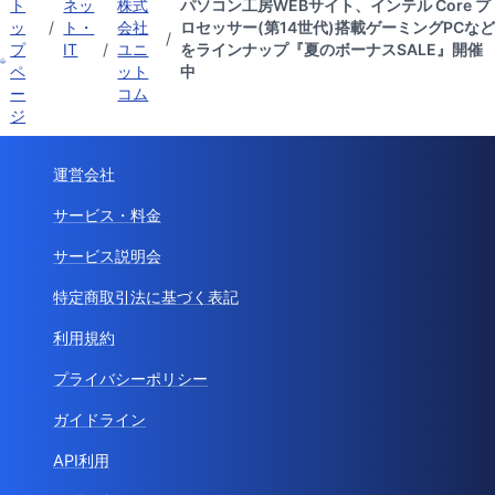
ト
ネッ
株式
パソコン工房WEBサイト、インテル Core プ
ッ
/
ト・
会社
ロセッサー(第14世代)搭載ゲーミングPCなど
/
プ
IT
/
ユニ
をラインナップ『夏のボーナスSALE』開催
ペ
ット
中
ー
コム
ジ
運営会社
サービス・料金
サービス説明会
特定商取引法に基づく表記
利用規約
プライバシーポリシー
ガイドライン
API利用