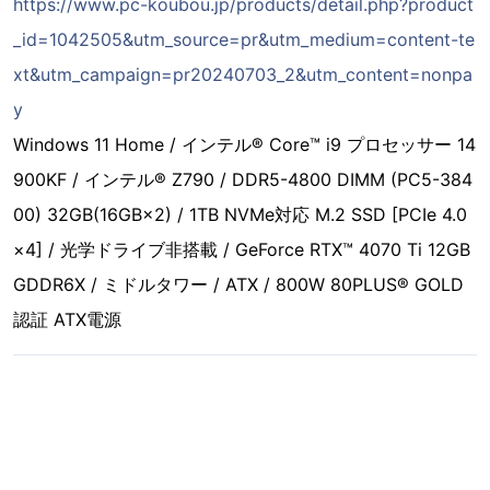
https://www.pc-koubou.jp/products/detail.php?product
_id=1042505&utm_source=pr&utm_medium=content-te
xt&utm_campaign=pr20240703_2&utm_content=nonpa
y
Windows 11 Home / インテル® Core™ i9 プロセッサー 14
900KF / インテル® Z790 / DDR5-4800 DIMM (PC5-384
00) 32GB(16GB×2) / 1TB NVMe対応 M.2 SSD [PCIe 4.0
×4] / 光学ドライブ非搭載 / GeForce RTX™ 4070 Ti 12GB
GDDR6X / ミドルタワー / ATX / 800W 80PLUS® GOLD
認証 ATX電源