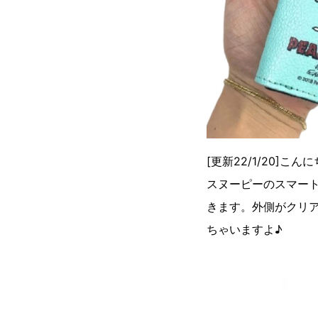
[更新22/1/20]こん
スヌーピーのスマー
きます。外側がクリ
ちゃいますよ♪