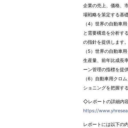
企業の売上、価格、
場戦略を策定する基
（4）世界の自動車
と需要構造を分析す
の指針を提供します
（5）世界の自動車
生産量、前年比成長
ーン管理の指標を提
（6）自動車用クロ
ショニングを把握す
◇レポートの詳細内
https://www.yhresea
レポートには以下の