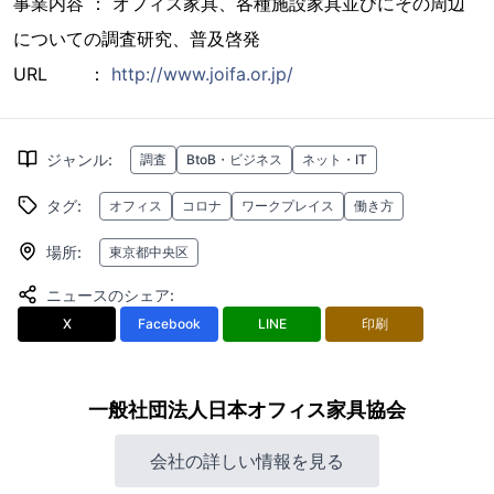
事業内容 ： オフィス家具、各種施設家具並びにその周辺
についての調査研究、普及啓発
URL ：
http://www.joifa.or.jp/
ジャンル
:
調査
BtoB・ビジネス
ネット・IT
タグ
:
オフィス
コロナ
ワークプレイス
働き方
場所
:
東京都中央区
ニュースのシェア
:
X
Facebook
LINE
印刷
一般社団法人日本オフィス家具協会
会社の詳しい情報を見る