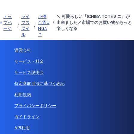
トッ
ライ
小樽
＼ 可愛らしい『ICHIBA TOTEミニ』が
プペ
フス
百貨U
/
出来ました／市場でのお買い物がもっと
/
/
ージ
タイ
NGA
楽しくなる
ル
↑
運営会社
サービス・料金
サービス説明会
特定商取引法に基づく表記
利用規約
プライバシーポリシー
ガイドライン
API利用