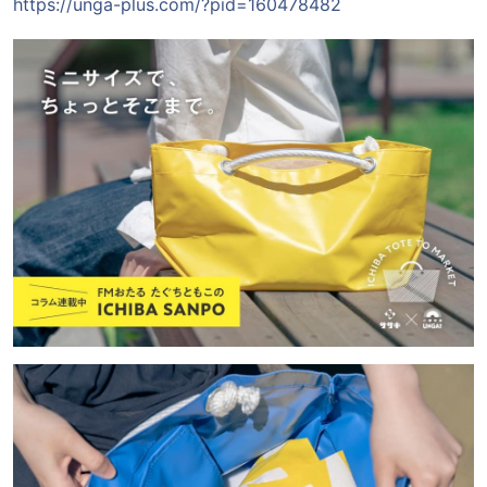
https://unga-plus.com/?pid=160478482