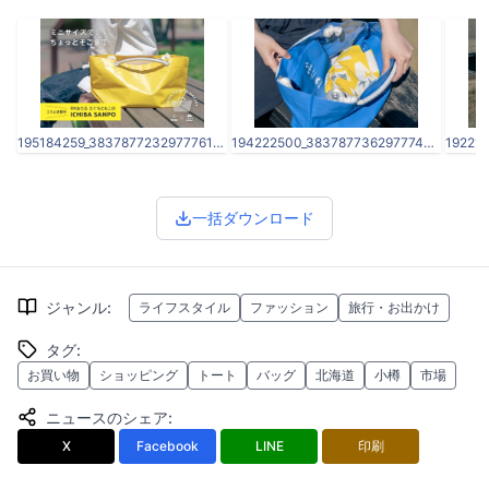
195184259_3837877232977761_5023212546118481714_n.jpg
194222500_3837877362977748_2956271552925958305_n.jpg
一括ダウンロード
ジャンル
:
ライフスタイル
ファッション
旅行・お出かけ
タグ
:
お買い物
ショッピング
トート
バッグ
北海道
小樽
市場
ニュースのシェア
:
X
Facebook
LINE
印刷