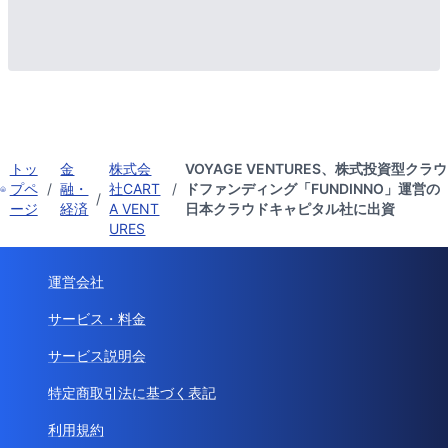
トッ
金
株式会
VOYAGE VENTURES、株式投資型クラウ
プペ
/
融・
社CART
/
ドファンディング「FUNDINNO」運営の
/
ージ
経済
A VENT
日本クラウドキャピタル社に出資
URES
運営会社
サービス・料金
サービス説明会
特定商取引法に基づく表記
利用規約