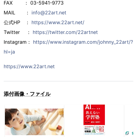
FAX ： 03-5941-9773
MAIL ：
info@22art.net
公式HP ：
https://www.22art.net/
Twitter ：
https://twitter.com/22artnet
Instagram：
https://www.instagram.com/johnny_22art/?
hl=ja
https://www.22art.net
添付画像・ファイル