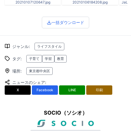
20210107120647.jpg
20210106184208.jpg
JaLF
一括ダウンロード
ジャンル
:
ライフスタイル
タグ
:
子育て
学習
教育
場所
:
東京都中央区
ニュースのシェア
:
X
Facebook
LINE
印刷
SOCIO（ソシオ）