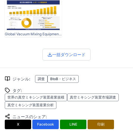
Global Vacuum Mixing Equipment development overview report.jpg
一括ダウンロード
ジャンル
:
調査
BtoB・ビジネス
タグ
:
世界の真空ミキシング装置産業規模
真空ミキシング装置市場調査
真空ミキシング装置産業分析
ニュースのシェア
:
X
Facebook
LINE
印刷