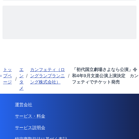
トッ
エ
カンフェティ（ロ
「初代国立劇場さよなら公演」令
プペ
ン
/
ングランプランニ
/
和4年9月文楽公演上演決定 カン
/
ージ
タ
ング株式会社）
フェティでチケット発売
メ
運営会社
サービス・料金
サービス説明会
特定商取引法に基づく表記