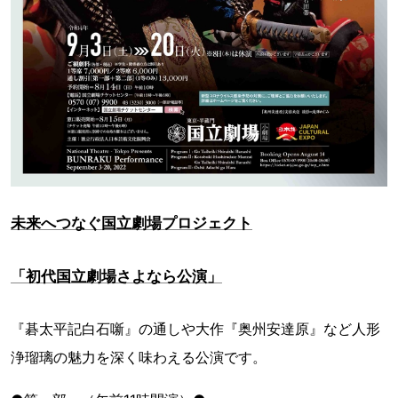
未来へつなぐ国立劇場プロジェクト
「初代国立劇場さよなら公演」
『碁太平記白石噺』の通しや大作『奥州安達原』など人形
浄瑠璃の魅力を深く味わえる公演です。