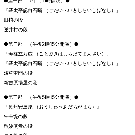
●第一部 （午前11時開演）●
『碁太平記白石噺 （ごたいへいきしらいしばなし）』
田植の段
逆井村の段
●第二部 （午後2時15分開演）●
『寿柱立万歳 （ことぶきはしらだてまんざい）』
『碁太平記白石噺 （ごたいへいきしらいしばなし）』
浅草雷門の段
新吉原揚屋の段
●第三部 （午後5時15分開演）●
『奥州安達原 （おうしゅうあだちがはら）』
朱雀堤の段
敷妙使者の段