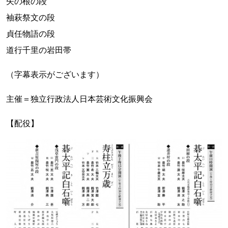
矢の根の段
袖萩祭文の段
貞任物語の段
道行千里の岩田帯
（字幕表示がございます）
主催＝独立行政法人日本芸術文化振興会
【配役】