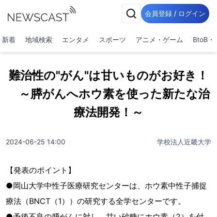
会員登録 / ログイン
新着
地域検索
エンタメ
スポーツ
アニメ・ゲーム
BtoB
難治性の"がん"は甘いものがお好き！
～膵がんへホウ素を使った新たな治
療法開発！～
2024-06-25 14:00
学校法人近畿大学
【発表のポイント】
●岡山大学中性子医療研究センターは、ホウ素中性子捕捉
療法（BNCT（1））の研究する全学センターです。
●予後不良の膵がんに対し、甘い砂糖にホウ素（2）を付