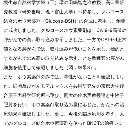
境生命自然科学学域（工）環の田嶋智之准教授、高口豊研
究教授（研究当時、現・富山大学）へ持参し、グルコース
結合のホウ素薬剤（Glucose-BSH）の合成に着手し、創薬
に成功しました。グルコースホウ素薬剤は、CA19-9高値の
膵がんでの高い取り込みを示しました。一方でCA19-9正常
値となる膵がんでは、取り込みが低いことを示し、標的と
するがんでのみ高い取り込みを示すことを数種類の膵がん
細胞を使用して確認しました（図：結果3）。
また、ホウ素薬剤のみでは、毒性がないことを確認しまし
た。細胞及びがんモデルマウスを共同研究先の京都大学複
合原子力科学研究所へ運び、同大の鈴木実教授達と中性子
照射を行い、ホウ素薬剤取り込み量に応じた、がんへの治
療効果を確認しました。更に、今後の臨床応用を考え、人
でのグルコース結合ホウ素薬剤を使ったBNCTの治療シミ