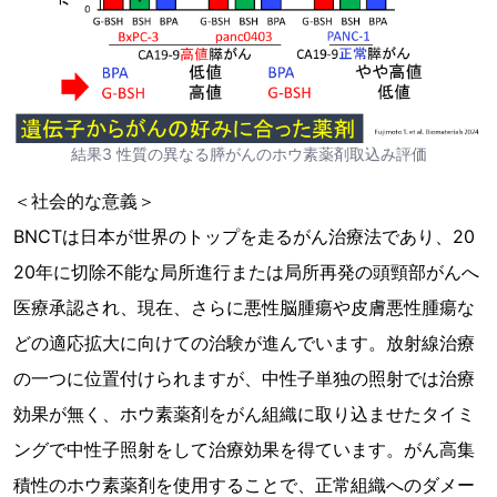
結果3 性質の異なる膵がんのホウ素薬剤取込み評価
＜社会的な意義＞
BNCTは日本が世界のトップを走るがん治療法であり、20
20年に切除不能な局所進行または局所再発の頭頸部がんへ
医療承認され、現在、さらに悪性脳腫瘍や皮膚悪性腫瘍な
どの適応拡大に向けての治験が進んでいます。放射線治療
の一つに位置付けられますが、中性子単独の照射では治療
効果が無く、ホウ素薬剤をがん組織に取り込ませたタイミ
ングで中性子照射をして治療効果を得ています。がん高集
積性のホウ素薬剤を使用することで、正常組織へのダメー