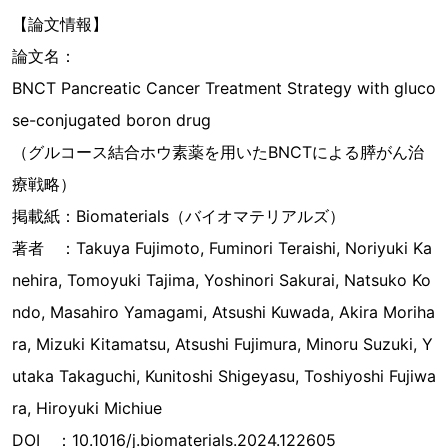
【論文情報】
論文名：
BNCT Pancreatic Cancer Treatment Strategy with gluco
se-conjugated boron drug
（グルコース結合ホウ素薬を用いたBNCTによる膵がん治
療戦略）
掲載紙：Biomaterials（バイオマテリアルズ）
著者 ：Takuya Fujimoto, Fuminori Teraishi, Noriyuki Ka
nehira, Tomoyuki Tajima, Yoshinori Sakurai, Natsuko Ko
ndo, Masahiro Yamagami, Atsushi Kuwada, Akira Moriha
ra, Mizuki Kitamatsu, Atsushi Fujimura, Minoru Suzuki, Y
utaka Takaguchi, Kunitoshi Shigeyasu, Toshiyoshi Fujiwa
ra, Hiroyuki Michiue
DOI ：10.1016/j.biomaterials.2024.122605