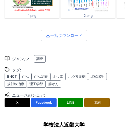
1.png
2.png
一括ダウンロード
ジャンル
:
調査
タグ
:
BNCT
がん
がん治療
ホウ素
ホウ素薬剤
北松瑞生
放射線治療
理工学部
膵がん
ニュースのシェア
:
X
Facebook
LINE
印刷
学校法人近畿大学