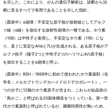
を示した。これにより、がんの遺伝子解析は、診断から治
療に至るすべてで有用であることを示した指針。
（図表中）α崩壊：不安定な原子核が放射線としてアルフ
ァ線（α線）を放出する放射性崩壊の一種である。ホウ素
（10B）は中性子と衝突し、不安定なホウ素（11B）にな
り、直ぐに安定な4Heと7Liが生成される。ある原子核がア
ルファ粒子（陽子2つと中性子2つのヘリウム4の原子核）
を放出することをα崩壊と呼ぶ。
（図表中）BSH：1968年に初めて使われたホウ素薬剤（化
学名：メルカプトウンデカハイドロドデカボレート）。一
つの分子に12個のホウ素原子が含まれ、これらが結晶状の
「鳥かご」と呼ばれる20面体構造をつくっている。第一世
代ホウ素薬剤と呼ばれているが、腫瘍特異性が無いため、