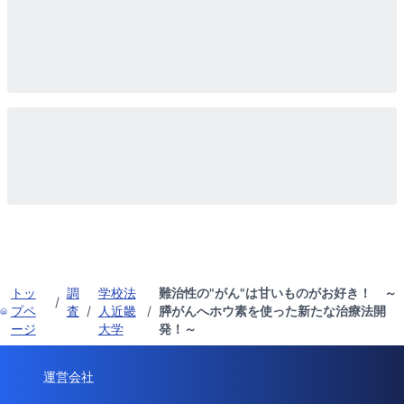
トッ
調
学校法
難治性の"がん"は甘いものがお好き！ ～
/
プペ
査
/
人近畿
/
膵がんへホウ素を使った新たな治療法開
ージ
大学
発！～
運営会社