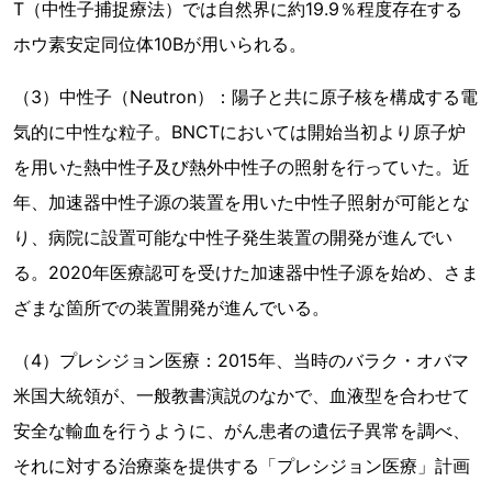
T（中性子捕捉療法）では自然界に約19.9％程度存在する
ホウ素安定同位体10Bが用いられる。
（3）中性子（Neutron）：陽子と共に原子核を構成する電
気的に中性な粒子。BNCTにおいては開始当初より原子炉
を用いた熱中性子及び熱外中性子の照射を行っていた。近
年、加速器中性子源の装置を用いた中性子照射が可能とな
り、病院に設置可能な中性子発生装置の開発が進んでい
る。2020年医療認可を受けた加速器中性子源を始め、さま
ざまな箇所での装置開発が進んでいる。
（4）プレシジョン医療：2015年、当時のバラク・オバマ
米国大統領が、一般教書演説のなかで、血液型を合わせて
安全な輸血を行うように、がん患者の遺伝子異常を調べ、
それに対する治療薬を提供する「プレシジョン医療」計画