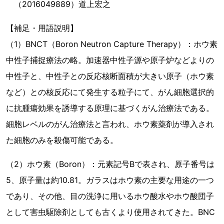
（2016049889）道上宏之
【補足・用語説明】
（1）BNCT（Boron Neutron Capture Therapy）：ホウ素
中性子捕捉療法の略。加速器中性子源や原子炉などよりの
中性子と、中性子との反応核断面積が大きい原子（ホウ素
など）との核反応にて発生する粒子にて、がん細胞選択的
に抗腫瘍効果を誘導する原理に基づくがん治療法である。
細胞レベルのがん治療法と言われ、ホウ素薬剤が導入され
た細胞のみを殺傷可能である。
（2）ホウ素（Boron）：元素記号Bで表され、原子番号は
5、原子量は約10.81。ガラスはホウ素の主要な用途の一つ
であり、その他、目の洗浄に用いるホウ酸水やホウ酸団子
として害虫駆除剤としても古くより使用されてきた。BNC