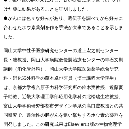
けた薬に効果があることを証明しました。
●がんには色々な好みがあり、遺伝子を調べてから好みに
合わせたホウ素薬剤を作る手法が大事であることを示しま
した。
岡山大学中性子医療研究センターの道上宏之副センター
長・准教授、岡山大学病院低侵襲治療センターの寺石文則
講師（消化管外科）、岡山大学大学院医歯薬学総合研究
科・消化器外科学の藤本卓也医員（博士課程大学院生）
は、京都大学複合原子力科学研究所の鈴木実教授、近藤夏
子助教、近畿大学理工学部応用化学科の北松瑞生准教授、
富山大学学術研究部都市デザイン学系の高口豊教授との共
同研究で、難治性の膵がんを狙い撃ちするホウ素の薬剤を
開発しました。この研究成果はElsevier出版の生物物理学