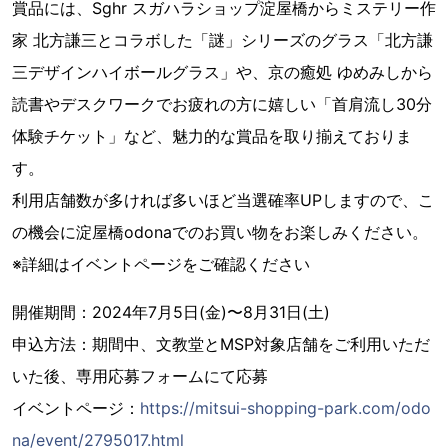
賞品には、Sghr スガハラショップ淀屋橋からミステリー作
家 北方謙三とコラボした「謎」シリーズのグラス「北方謙
三デザインハイボールグラス」や、京の癒処 ゆめみしから
読書やデスクワークでお疲れの方に嬉しい「首肩流し30分
体験チケット」など、魅力的な賞品を取り揃えておりま
す。
利用店舗数が多ければ多いほど当選確率UPしますので、こ
の機会に淀屋橋odonaでのお買い物をお楽しみください。
※詳細はイベントページをご確認ください
開催期間：2024年7月5日(金)〜8月31日(土)
申込方法：期間中、文教堂とMSP対象店舗をご利用いただ
いた後、専用応募フォームにて応募
イベントページ：
https://mitsui-shopping-park.com/odo
na/event/2795017.html