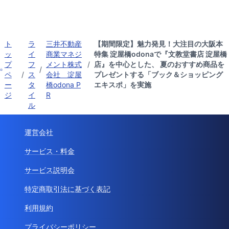
ト
ラ
三井不動産
【期間限定】魅力発見！大注目の大阪本
ッ
イ
商業マネジ
特集 淀屋橋odonaで『文教堂書店 淀屋橋
プ
フ
メント株式
/
店』を中心とした、 夏のおすすめ商品を
/
ペ
/
ス
会社 淀屋
プレゼントする「ブック＆ショッピング
ー
タ
橋odona P
エキスポ」を実施
ジ
イ
R
ル
運営会社
サービス・料金
サービス説明会
特定商取引法に基づく表記
利用規約
プライバシーポリシー