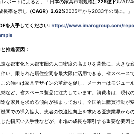
最新レポートによると、「日本の家具市場規模は
226億ドル
202
に成長率を示し
（CAGR）2.62%
2025年から2033年の間に。」
DFを入手してください:
https://www.imarcgroup.com/report
ample
向と推進要因：
急速な都市化と大都市圏の人口密度の高まりを背景に、大きな
に伴い、限られた居住空間を最大限に活用できる、省スペース
。この傾向は家具デザインの革新を促し、メーカーはモジュー
収納など、省スペース製品に注力しています。消費者は、現代
用途な家具を求める傾向が強まっており、全国的に購買行動が
育機関での導入拡大、患者の快適性向上を求める医療業界から
通じた幅広い入手性などが、市場の成長を牽引する重要な要因