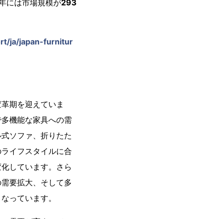
4年には市場規模が
293
/ja/japan-furnitur
変革期を迎えていま
で多機能な家具への需
ル式ソファ、折りたた
のライフスタイルに合
変化しています。さら
の需要拡大、そして多
となっています。