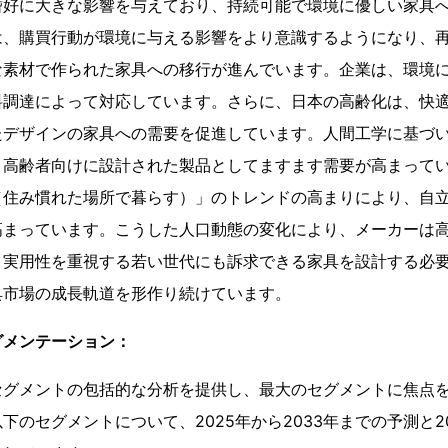
嗜好に大きな影響を与えており、持続可能で環境に優しい家具
は、購買行動が環境に与える影響をより意識するようになり、
な素材で作られた家具への移行が進んでいます。企業は、環境
料調達によって対応しています。さらに、日本の高齢化は、快
たデザインの家具への需要を促進しています。人間工学に基づ
、高齢者向けに設計された製品としてますます需要が高まって
（住み慣れた場所で暮らす）」のトレンドの高まりにより、自
高まっています。こうした人口動態の変化により、メーカーは
と実用性を重視する若い世代にも訴求できる家具を設計する必
具市場の成長軌道を形作り続けています。
グメンテーション：
セグメントの包括的な分析を提供し、最大のセグメントに焦点
下のセグメントについて、2025年から2033年までの予測と20