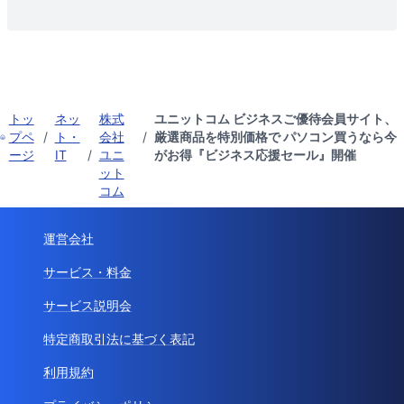
トッ
ネッ
株式
ユニットコム ビジネスご優待会員サイト、
プペ
/
ト・
会社
/
厳選商品を特別価格で パソコン買うなら今
ージ
IT
/
ユニ
がお得『ビジネス応援セール』開催
ット
コム
運営会社
サービス・料金
サービス説明会
特定商取引法に基づく表記
利用規約