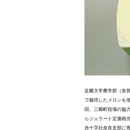
近畿大学農学部（奈良
で栽培したメロンを
回、三郷町役場の協
らジェラート定価相
赤十字社奈良支部に寄