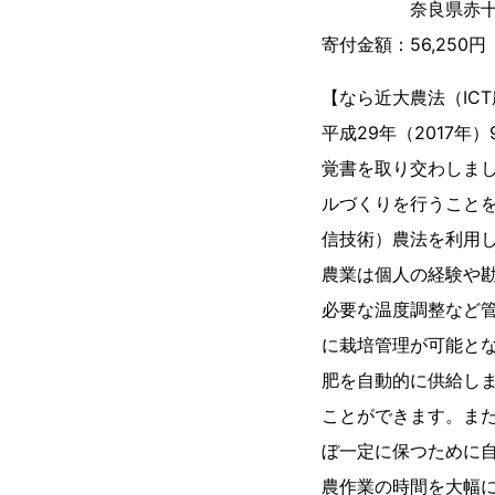
奈良県赤十字血液
寄付金額：56,250円
【なら近大農法（IC
平成29年（2017
覚書を取り交わしま
ルづくりを行うことを
信技術）農法を利用
農業は個人の経験や
必要な温度調整など管
に栽培管理が可能と
肥を自動的に供給し
ことができます。ま
ぼ一定に保つために
農作業の時間を大幅