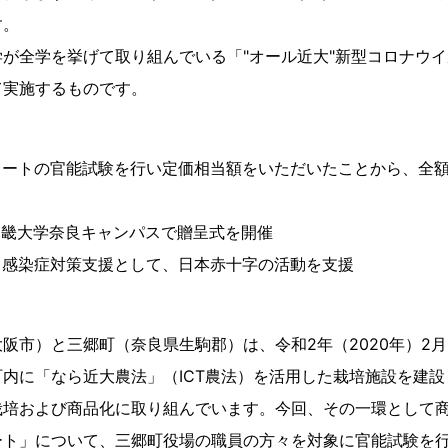
す。
が全学を挙げて取り組んでいる「"オール近大"新型コロナウ
て実施するものです。
ラートの官能試験を行い定価相当額をいただいたことから、全
に近畿大学奈良キャンパスで贈呈式を開催
ス感染症対策支援として、日本赤十字の活動を支援
阪市）と三郷町（奈良県生駒郡）は、令和2年（2020年）2
内に「なら近大農法」（ICT農法）を活用した栽培施設を建
栽培および商品化に取り組んでいます。今回、その一環として
ート」について、三郷町役場の職員の方々を対象に官能試験を