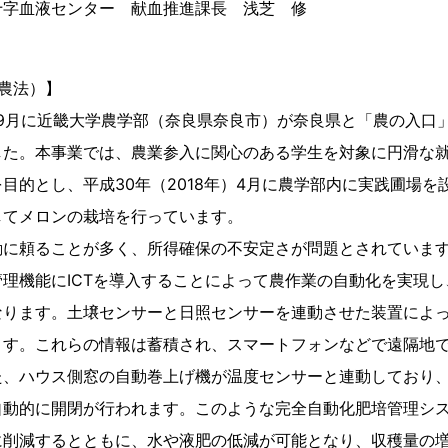
センター 献血推進課長 浅芝 修
T農法）】
年）9月に近畿大学農学部（奈良県奈良市）が奈良県と「農の入口
した。本事業では、農業参入に関心のある学生を対象に円滑な
目的とし、平成30年（2018年）4月に農学部内に実践圃場を設
してメロンの栽培を行っています。
勘に頼ることが多く、所得確保の不安定さが問題とされていま
理機能にICTを導入することによって農作業の自動化を実現
なります。土壌センサーと日照センサーを連動させた装置によ
ます。これらの情報は蓄積され、スマートフォンなどで遠隔地
た、ハウス側窓の自動巻上げ機が温度センサーと連動しており
自動的に開閉が行われます。このような完全自動化肥培管理シ
に削減するとともに、水や液肥の低減が可能となり、収穫量の