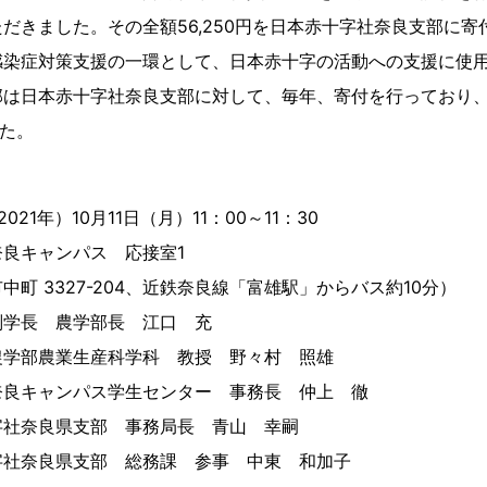
だきました。その全額56,250円を日本赤十字社奈良支部に
感染症対策支援の一環として、日本赤十字の活動への支援に使
は日本赤十字社奈良支部に対して、毎年、寄付を行っており、過去
した。
1年）10月11日（月）11：00～11：30
良キャンパス 応接室1
327-204、近鉄奈良線「富雄駅」からバス約10分）
副学長 農学部長 江口 充
業生産科学科 教授 野々村 照雄
ンパス学生センター 事務長 仲上 徹
良県支部 事務局長 青山 幸嗣
県支部 総務課 参事 中東 和加子