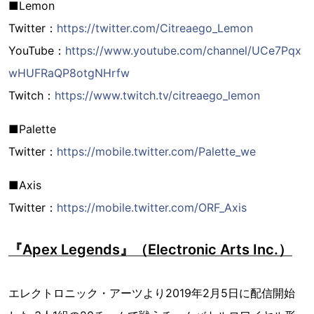
■Lemon
Twitter：
https://twitter.com/Citreaego_Lemon
YouTube：
https://www.youtube.com/channel/UCe7Pqx
wHUFRaQP8otgNHrfw
Twitch：
https://www.twitch.tv/citreaego_lemon
■Palette
Twitter：
https://mobile.twitter.com/Palette_we
■Axis
Twitter：
https://mobile.twitter.com/ORF_Axis
『Apex Legends』（Electronic Arts Inc.）
エレクトロニック・アーツより2019年2月5日に配信開始