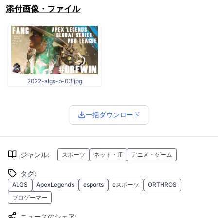
添付画像・ファイル
2022-algs-b-03.jpg
一括ダウンロード
ジャンル
:
スポーツ
ネット・IT
アニメ・ゲーム
タグ
:
ALGS
ApexLegends
esports
eスポーツ
ORTHROS
プロゲーマー
ニュースのシェア
: