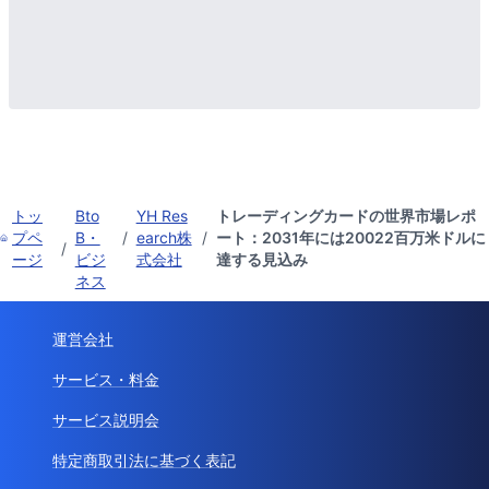
トッ
Bto
YH Res
トレーディングカードの世界市場レポ
プペ
B・
/
earch株
/
ート：2031年には20022百万米ドルに
/
ージ
ビジ
式会社
達する見込み
ネス
運営会社
サービス・料金
サービス説明会
特定商取引法に基づく表記