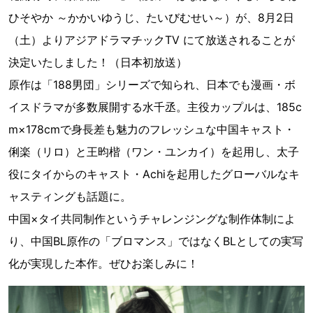
ひそやか ～かかいゆうじ、たいびむせい～）が、8月2日
（土）よりアジアドラマチックTV にて放送されることが
決定いたしました！（日本初放送）
原作は「188男団」シリーズで知られ、日本でも漫画・ボ
イスドラマが多数展開する水千丞。主役カップルは、185c
m×178cmで身長差も魅力のフレッシュな中国キャスト・
俐楽（リロ）と王昀楷（ワン・ユンカイ）を起用し、太子
役にタイからのキャスト・Achiを起用したグローバルなキ
ャスティングも話題に。
中国×タイ共同制作というチャレンジングな制作体制によ
り、中国BL原作の「ブロマンス」ではなくBLとしての実写
化が実現した本作。ぜひお楽しみに！