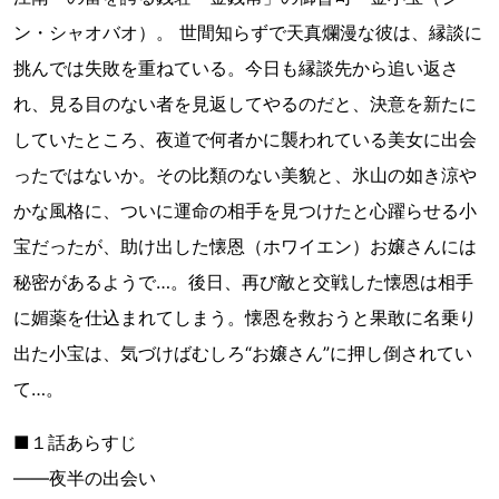
ン・シャオバオ）。 世間知らずで天真爛漫な彼は、縁談に
挑んでは失敗を重ねている。今日も縁談先から追い返さ
れ、見る目のない者を見返してやるのだと、決意を新たに
していたところ、夜道で何者かに襲われている美女に出会
ったではないか。その比類のない美貌と、氷山の如き涼や
かな風格に、ついに運命の相手を見つけたと心躍らせる小
宝だったが、助け出した懐恩（ホワイエン）お嬢さんには
秘密があるようで…。後日、再び敵と交戦した懐恩は相手
に媚薬を仕込まれてしまう。懐恩を救おうと果敢に名乗り
出た小宝は、気づけばむしろ“お嬢さん”に押し倒されてい
て…。
■１話あらすじ
――夜半の出会い