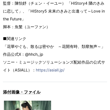
監督：陳怡妤（チェン・イーユー） 「HIStory4 隣のきみ
に恋して」、「HIStory5 未来のきみと出逢って～Love in
the Future」
脚本：魚繁（ユーファン）
■関連リンク
「花華やぐも、散るは密やか ～花開有時、頽靡無声～」
作品公式X：@hhch_jp
ソニー・ミュージックソリューションズ配給作品の公式サ
イト（ASIALL）：
https://asiall.jp/
添付画像・ファイル