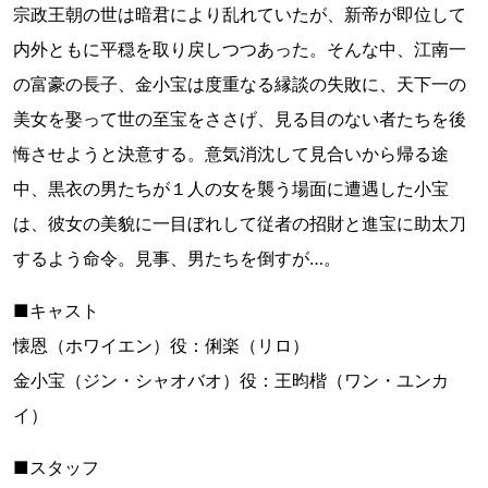
宗政王朝の世は暗君により乱れていたが、新帝が即位して
内外ともに平穏を取り戻しつつあった。そんな中、江南一
の富豪の長子、金小宝は度重なる縁談の失敗に、天下一の
美女を娶って世の至宝をささげ、見る目のない者たちを後
悔させようと決意する。意気消沈して見合いから帰る途
中、黒衣の男たちが１人の女を襲う場面に遭遇した小宝
は、彼女の美貌に一目ぼれして従者の招財と進宝に助太刀
するよう命令。見事、男たちを倒すが…。
■キャスト
懐恩（ホワイエン）役：俐楽（リロ）
金小宝（ジン・シャオバオ）役：王昀楷（ワン・ユンカ
イ）
■スタッフ