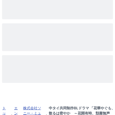
ト
エ
株式会社ソ
中タイ共同制作BLドラマ 「花華やぐも、
ッ
ン
ニー・ミュ
散るは密やか ～花開有時、頽靡無声