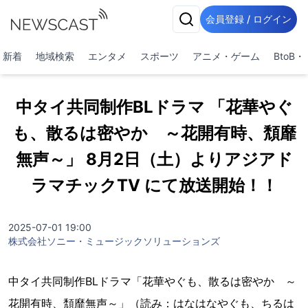
会員登録 / ログイン
新着
地域検索
エンタメ
スポーツ
アニメ・ゲーム
BtoB
中タイ共同制作BLドラマ 「花華やぐ
も、散るは密やか ～花開有時、頽靡
無声～」 8月2日（土）よりアジアド
ラマチックTV にて放送開始！！
2025-07-01 19:00
株式会社ソニー・ミュージックソリューションズ
中タイ共同制作BLドラマ「花華やぐも、散るは密やか ～
花開有時、頽靡無声～」（読み：はなはなやぐも、ちるは