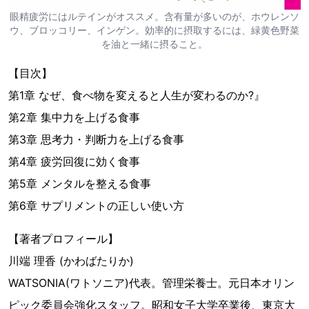
眼精疲労にはルテインがオススメ。含有量が多いのが、ホウレンソ
ウ、ブロッコリー、インゲン。効率的に摂取するには、緑黄色野菜
を油と一緒に摂ること。
【目次】
第1章 なぜ、食べ物を変えると人生が変わるのか?』
第2章 集中力を上げる食事
第3章 思考力・判断力を上げる食事
第4章 疲労回復に効く食事
第5章 メンタルを整える食事
第6章 サプリメントの正しい使い方
【著者プロフィール】
川端 理香 (かわばたりか)
WATSONIA(ワトソニア)代表。管理栄養士。元日本オリン
ピック委員会強化スタッフ。昭和女子大学卒業後、東京大