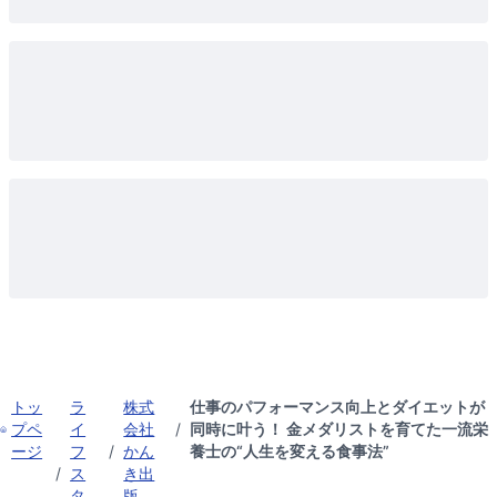
トッ
ラ
株式
仕事のパフォーマンス向上とダイエットが
プペ
イ
会社
/
同時に叶う！ 金メダリストを育てた一流栄
ージ
フ
/
かん
養士の“人生を変える食事法”
/
ス
き出
タ
版