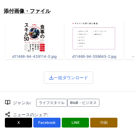
添付画像・ファイル
d11466-94-439114-0.jpg
d11466-94-559645-2.jpg
d1
一括ダウンロード
ジャンル
:
ライフスタイル
BtoB・ビジネス
ニュースのシェア
:
X
Facebook
LINE
印刷