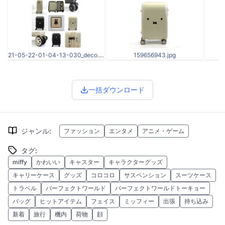
21-05-22-01-04-13-030_deco.jpg
159656943.jpg
一括ダウンロード
ジャンル
:
ファッション
エンタメ
アニメ・ゲーム
タグ
:
miffy
かわいい
キャスター
キャラクターグッズ
キャリーケース
グッズ
コロコロ
サスペンション
スーツケース
トラベル
パーフェクトワールド
パーフェクトワールドトーキョー
バッグ
ヒットアイテム
フェイス
ミッフィー
出張
持ち込み
新着
旅行
機内
荷物
顔