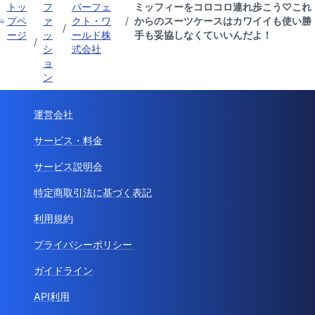
トッ
フ
パーフェ
ミッフィーをコロコロ連れ歩こう♡これ
プペ
ァ
クト・ワ
/
からのスーツケースはカワイイも使い勝
/
ージ
ッ
ールド株
手も妥協しなくていいんだよ！
/
シ
式会社
ョ
ン
運営会社
サービス・料金
サービス説明会
特定商取引法に基づく表記
利用規約
プライバシーポリシー
ガイドライン
API利用