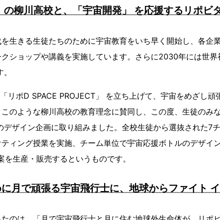
 の柳川高校と、「宇宙開発」 を応援するリポビ
代を生きる生徒たちのために宇宙教育をいち早く開始し、各企
クショップや講義を実施しています。さらに2030年には世界
す。
 「リポD SPACE PROJECT」 を立ち上げて、宇宙をめざ
、このような柳川高校の教育理念に賛同し、この度、生徒のみな
のデザイン企画に取り組みました。全校生徒から選抜された7チ
ケティング授業を実施、チーム単位で宇宙応援ボトルのデザイ
案を生産・販売するというものです。
に月で頑張る宇宙飛行士に、地球からファイト 
ったのは、「月で宇宙飛行士と月に住む地球外生命体が、リポ