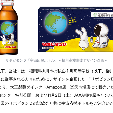
リポビタンＤ「宇宙応援ボトル」～柳川高校生徒デザイン企画～
以下、当社）は、福岡県柳川市の私立柳川高等学校（以下、柳
に従事される方々のためにデザインを企画した 「リポビタンⅮ
）より、大正製薬ダイレクトAmazon店・楽天市場店にて販売
宙センター特別公開、および11月2日（土）JAXA相模原キャン
通常のリポビタンＤの試飲会と共に宇宙応援ボトルをご紹介い