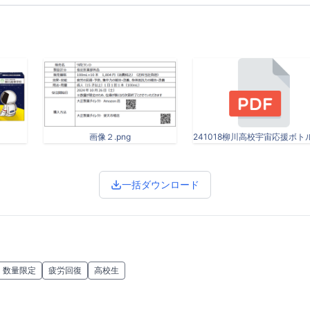
画像２.png
一括ダウンロード
数量限定
疲労回復
高校生