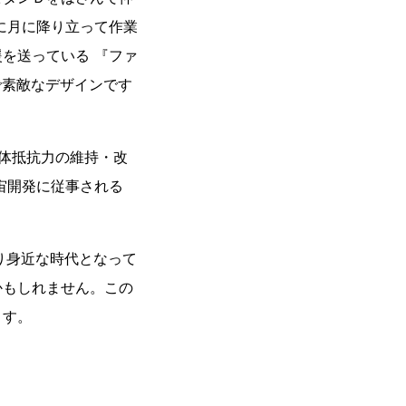
に月に降り立って作業
を送っている 『ファ
で素敵なデザインです
身体抵抗力の維持・改
宙開発に従事される
り身近な時代となって
かもしれません。この
ます。