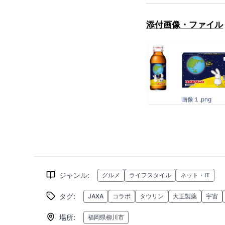
添付画像・ファイル
画像１.png
ジャンル
:
グルメ
ライフスタイル
ネット・IT
タグ
:
JAXA
コラボ
タウリン
大正製薬
宇宙
場所
:
福岡県柳川市