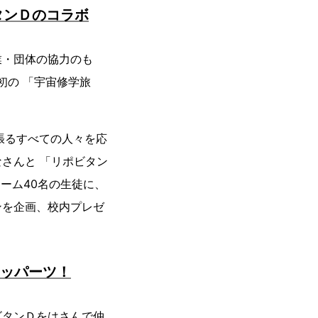
タンＤのコラボ
業・団体の協力のも
初の 「宇宙修学旅
し頑張るすべての人々を応
さんと 「リポビタン
ーム40名の生徒に、
ンを企画、校内プレゼ
イッパーツ！
ビタンＤをはさんで仲