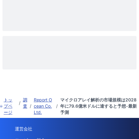
トッ
調
Report O
マイクロアレイ解析の市場規模は2028
/
プペ
査
/
cean Co.
/
年に79.6億米ドルに達すると予想-最新
ージ
Ltd.
予測
運営会社