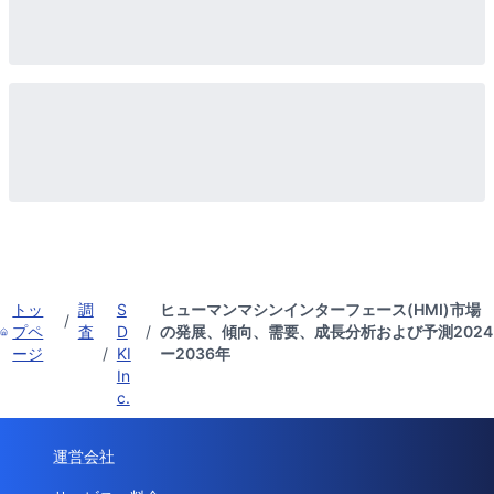
トッ
調
S
ヒューマンマシンインターフェース(HMI)市場
/
プペ
査
D
/
の発展、傾向、需要、成長分析および予測2024
ージ
/
KI
ー2036年
In
c.
運営会社