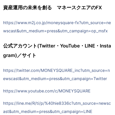
資産運用の未来を創る マネースクエアのFX
https://www.m2j.co.jp/moneysquare-fx?utm_source=ne
wscast&utm_medium=press&utm_campaign=op_msfx
公式アカウント(Twitter・YouTube・LINE・Insta
gram)／サイト
https://twitter.com/MONEYSQUARE_inc?utm_source=n
ewscast&utm_medium=press&utm_campaign=Twitter
https://www.youtube.com/c/MONEYSQUARE
https://line.me/R/ti/p/%40hie8336c?utm_source=newsc
ast&utm_medium=press&utm_campaign=LINE