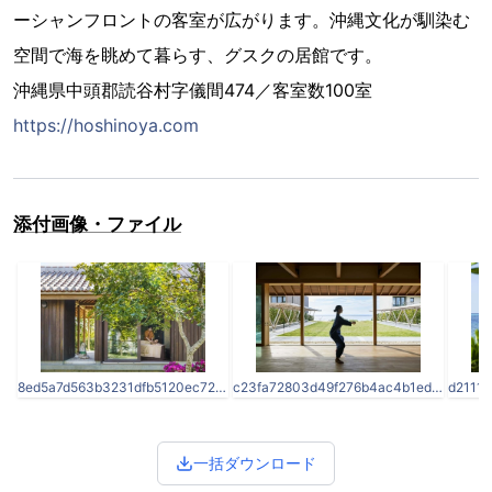
ーシャンフロントの客室が広がります。沖縄文化が馴染む
空間で海を眺めて暮らす、グスクの居館です。
沖縄県中頭郡読谷村字儀間474／客室数100室
https://hoshinoya.com
添付画像・ファイル
8ed5a7d563b3231dfb5120ec72f8b293-1024x683.jpg
c23fa72803d49f276b4ac4b1ed562c57-1024x683.jpg
一括ダウンロード