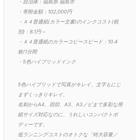
・自治体：福島県 福島市
・寄附金額：102,000円
・Ａ４普通紙(カラー文書)のインクコスト(税
別)：8.1円～
・Ａ４普通紙のカラーコピースピード：10.4
枚/1分間
・5色ハイブリッドインク
5色ハイブリッドで写真がキレイ、文字もにじ
まずくっきりキレイ。
名刺からA4、四切、A3、A3ノビまで多彩な用
紙サイズ対応なのに、うれしいコンパクトボ
ディーです。
低ランニングコストのオトクな「特大容量／