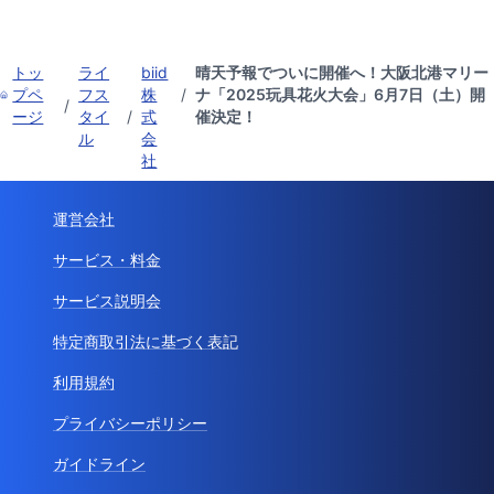
トッ
ライ
biid
晴天予報でついに開催へ！大阪北港マリー
プペ
フス
株
/
ナ「2025玩具花火大会」6月7日（土）開
/
ージ
タイ
/
式
催決定！
ル
会
社
運営会社
サービス・料金
サービス説明会
特定商取引法に基づく表記
利用規約
プライバシーポリシー
ガイドライン