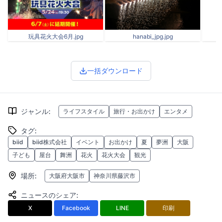
玩具花火大会6月.jpg
hanabi_jpg.jpg
一括ダウンロード
ジャンル
:
ライフスタイル
旅行・お出かけ
エンタメ
タグ
:
biid
biid株式会社
イベント
お出かけ
夏
夢洲
大阪
子ども
屋台
舞洲
花火
花火大会
観光
場所
:
大阪府大阪市
神奈川県藤沢市
ニュースのシェア
:
X
Facebook
LINE
印刷