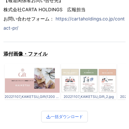
【報道関係者お問い合せ先】
株式会社CARTA HOLDINGS 広報担当
お問い合わせフォーム：
https://cartaholdings.co.jp/cont
act-pr/
添付画像・ファイル
20221107_KAIKETSU_Gift(1200 x 630).jpg
20221107_KAIKETSU_Gift_2.jpg
2022
一括ダウンロード