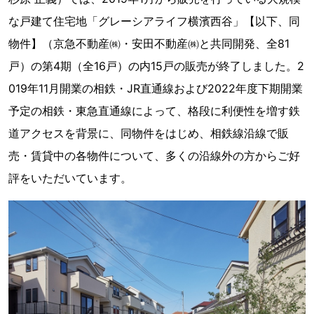
な戸建て住宅地「グレーシアライフ横濱西谷」【以下、同
物件】（京急不動産㈱・安田不動産㈱と共同開発、全81
戸）の第4期（全16戸）の内15戸の販売が終了しました。2
019年11月開業の相鉄・JR直通線および2022年度下期開業
予定の相鉄・東急直通線によって、格段に利便性を増す鉄
道アクセスを背景に、同物件をはじめ、相鉄線沿線で販
売・賃貸中の各物件について、多くの沿線外の方からご好
評をいただいています。