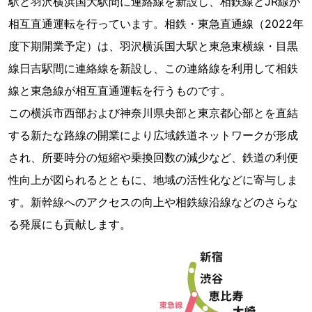
駅と羽沢横浜国大駅間に連絡線を新設し、相鉄線とJR線が
相互直通運転を行っています。相鉄・東急直通線（2022年
度下期開業予定）は、羽沢横浜国大駅と東急東横線・目黒
線日吉駅間に連絡線を新設し、この連絡線を利用して相鉄
線と東急線が相互直通運転を行うものです。
この横浜市西部および神奈川県央部と東京都心部とを直結
する新たな路線の開業により広域鉄道ネットワークが形成
され、所要時分の短縮や乗換回数の減少など、鉄道の利便
性向上が図られるとともに、地域の活性化などに寄与しま
す。新幹線へのアクセスの向上や相鉄線沿線などのさらな
る発展にも貢献します。