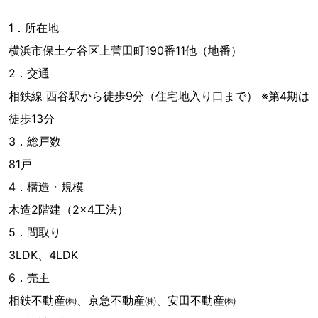
1．所在地
横浜市保土ケ谷区上菅田町190番11他（地番）
2．交通
相鉄線 西谷駅から徒歩9分（住宅地入り口まで） ※第4期は
徒歩13分
3．総戸数
81戸
4．構造・規模
木造2階建（2×4工法）
5．間取り
3LDK、4LDK
6．売主
相鉄不動産㈱、京急不動産㈱、安田不動産㈱