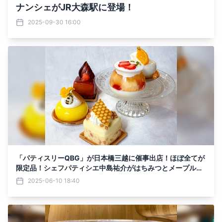
ナンシェがJR大森駅に登場！
2025-09-30 16:00
「パティスリーQBG」が日本橋三越に催事出店！ほぼ全てが
限定品！シェフパティシエ中島祐介がはちみつとメープルの
世界を表現した新作スイーツが目白押し
2025-06-10 18:40