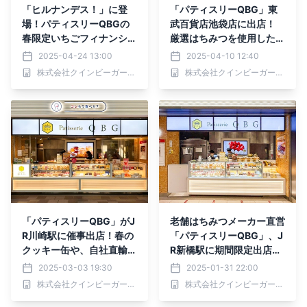
「ヒルナンデス！」に登
「パティスリーQBG」東
場！パティスリーQBGの
武百貨店池袋店に出店！
春限定いちごフィナンシ
厳選はちみつを使用した焼
ェ。
き立てフィナンシェ5種を
2025-04-24 13:00
2025-04-10 12:40
限定販売
株式会社クインビーガーデン
株式会社クインビーガーデン
「パティスリーQBG」がJ
老舗はちみつメーカー直営
R川崎駅に催事出店！春の
「パティスリーQBG」、J
クッキー缶や、自社直輸入
R新橋駅に期間限定出店！
のはちみつを使ったチョコ
バレンタインにぴったりな
2025-03-03 19:30
2025-01-31 22:00
レートやロールケーキを販
チョコレートやクッキー缶
株式会社クインビーガーデン
株式会社クインビーガーデン
売
を販売