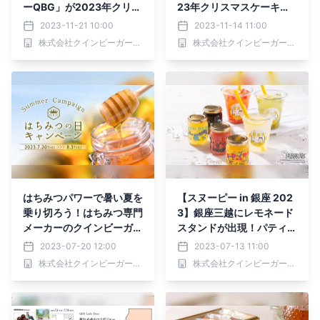
ーQBG」が2023年クリス
23年クリスマスケーキの
マスケーキのご予約受付を
ご予約受付開始！はちみつ
2023-11-21 10:00
2023-11-14 11:00
スタート！
やメープルの甘みが彩る、
株式会社クインビーガーデン
株式会社クインビーガーデン
バリエーション豊かなライ
ンナップ。
はちみつパワーで暑い夏を
【スヌーピー in 銀座 202
乗り切ろう！はちみつ専門
3】銀座三越にレモネード
メーカーのクインビーガー
スタンドが出現！パティス
デンが「はちみつの日キャ
リーQBGが「ルーシーの
2023-07-20 12:00
2023-07-13 11:00
ンペーン」を開催【7月20
はちみつレモネード」や
株式会社クインビーガーデン
株式会社クインビーガーデン
日(木)〜8月3日(木)】
「スヌーピーはちみつフル
ーツジュレ」を限定販売