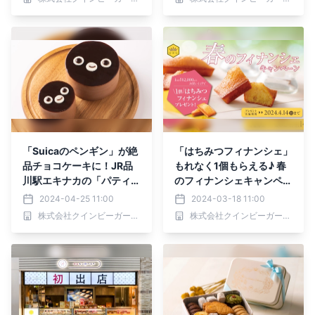
ィベア】
房から毎日直送【5/15
(水)〜28(火)】
「Suicaのペンギン」が絶
「はちみつフィナンシェ」
品チョコケーキに！JR品
もれなく1個もらえる♪ 春
川駅エキナカの「パティス
のフィナンシェキャンペー
リーQBG」で4月26日(金)
ン開催！ 3月18日(月)〜4
2024-04-25 11:00
2024-03-18 11:00
より発売
月14日(日)【パティスリー
株式会社クインビーガーデン
株式会社クインビーガーデン
QBG / QBGレディベア】