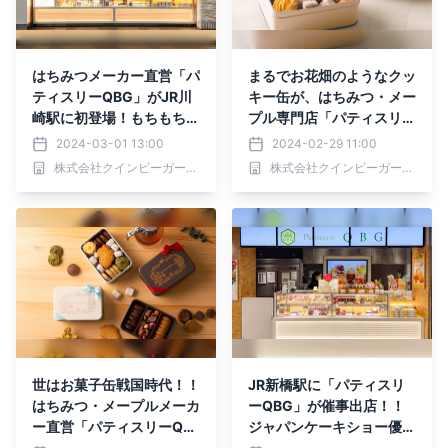
はちみつメーカー直営「パ
まるでお花畑のようなクッ
ティスリーQBG」がJR川
キー缶が、はちみつ・メー
崎駅に初登場！もちもち食
プル専門店「パティスリー
感の限定はちみつ生クリー
QBG」から3月初旬新発
2024-03-01 13:00
2024-02-29 11:00
ムロールや、ホワイトデー
売！自然の恵みが詰まった
株式会社クインビーガーデン
株式会社クインビーガーデン
のおすすめチョコレートを
6種のアソート
ご用意【3/1(金)〜15
(金)】
世はお菓子缶戦国時代！！
JR新橋駅に「パティスリ
はちみつ・メープルメーカ
ーQBG」が催事出店！！
ー直営「パティスリーQB
ジャパンケーキショー優勝
G」が自然の恵みあふれる
チョコレートやクッキー缶