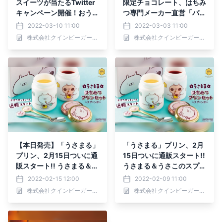
スイーツが当たるTwitter
限定チョコレート、はちみ
キャンペーン開催！おうち
つ専門メーカー直営「パテ
でほっこり癒しのおやつタ
ィスリーQBG」にて発
2022-03-10 11:00
2022-03-03 11:00
イム♪【スイーツショップ
売！
株式会社クインビーガーデン
株式会社クインビーガーデン
Lady Bear】
【本日発売】「うさまる」
「うさまる」プリン、2月
プリン、2月15日ついに通
15日ついに通販スタート!!
販スタート!! うさまる＆う
うさまる＆うさこのスプー
さこのスプーン・BOX付
ン・BOX付き豪華セット
2022-02-15 12:00
2022-02-09 11:00
き豪華セットをご自宅にお
をご自宅にお届け♪【自然
株式会社クインビーガーデン
株式会社クインビーガーデン
届け♪【自然派スイーツシ
派スイーツショップQBG
ョップQBG レディベア】
レディベア】