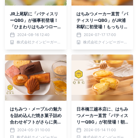
JR上尾駅に「パティスリ
はちみつメーカー直営「パ
ーQBG」が催事初登場！
ティスリーQBG」がJR浦
「ひまわりはちみつロー
和駅に初登場！もっちり
ル」夏のトロピカルver.を
「ひまわりはちみつロー
2024-08-16 12:40
2024-07-17 17:00
限定販売【8/16(金)〜31
ル」をご賞味あれ【7/16
株式会社クインビーガーデン
株式会社クインビーガーデン
(土)】
(火)〜31(水)】
はちみつ・メープルの魅力
日本橋三越本店に、はちみ
を詰め込んだ焼き菓子詰め
つメーカー直営「パティス
合わせギフトがさらに美味
リーQBG」が初登場！朝
しくリニューアル！【パテ
焼きのふわとろ「はちみつ
2024-05-31 10:00
2024-05-14 11:00
ィスリーQBG／QBGレデ
チーズタルト」を築地の厨
株式会社クインビーガーデン
株式会社クインビーガーデン