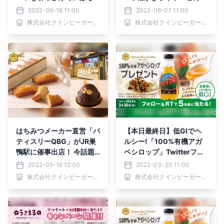
つメーカー直営「パティス
パンケーキなど、アレンジ
2022-06-16 11:00
2022-06-07 11:00
リーQBG」がJR高円寺駅
自由自在！【白砂糖・着色
株式会社クインビーガーデン
株式会社クインビーガーデン
に初登場【6 / 16(木)〜30
料・香料不使用】
(木)】
はちみつメーカー直営「パ
【本日最終日】低GIでヘ
ティスリーQBG」がJR巣
ルシー!「100%有機アガ
鴨駅に催事出店！ 今話題
ベシロップ」Twitterフォ
の「たぬきケーキ」も登場
ロー＆リツイートで5名様
2022-05-16 12:00
2022-03-30 11:00
【5／16（月）〜31
にプレゼント【3/30(水)
株式会社クインビーガーデン
株式会社クインビーガーデン
（火）】
まで】