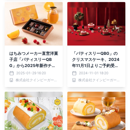
はちみつメーカー直営洋菓
「パティスリーQBG」の
子店「パティスリーQB
クリスマスケーキ、2024
G」から2025年新作チョ
年11月1日よりご予約受付
コレートが発売！はちみ
スタート！
2025-01-29 16:20
2024-11-01 18:20
つ・メープルとフルーツが
株式会社クインビーガーデン
株式会社クインビーガーデン
織りなす彩り鮮やかなボン
ボンショコラ