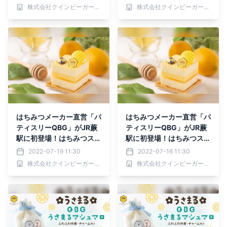
場【8／17(水)〜31(水)】
派スイーツショップQBG
株式会社クインビーガーデン
株式会社クインビーガーデン
レディベア】
はちみつメーカー直営「パ
はちみつメーカー直営「パ
ティスリーQBG」がJR蕨
ティスリーQBG」がJR蕨
駅に初登場！はちみつスイ
駅に初登場！はちみつスイ
ーツで夏の元気をチャージ
ーツで夏の元気をチャージ
2022-07-19 11:30
2022-07-16 11:30
【7 /31(日)まで】
【7 / 16(土)〜31(日)】
株式会社クインビーガーデン
株式会社クインビーガーデン