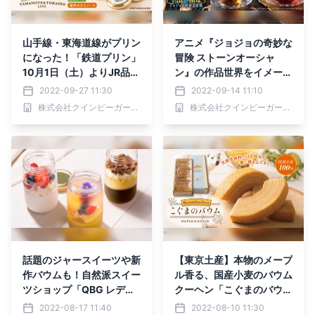
山手線・東海道線がプリン
アニメ『ジョジョの奇妙な
になった！「鉄道プリン」
冒険 ストーンオーシャ
10月1日（土）よりJR品川
ン』の作品世界をイメージ
駅にて先行販売【パティス
したブレンドティーが登
2022-09-27 11:30
2022-09-14 11:10
リーQBG】
場！ 【自然派スイーツシ
株式会社クインビーガーデン
株式会社クインビーガーデン
ョップQBG Lady Bear】
話題のジャースイーツや新
【東京土産】本物のメープ
作バウムも！自然派スイー
ル香る、国産小麦のバウム
ツショップ「QBG レディ
クーヘン「こぐまのバウ
ベア」がルミネ荻窪に初登
ム」が今夏新登場！【自然
2022-08-17 11:40
2022-08-10 11:30