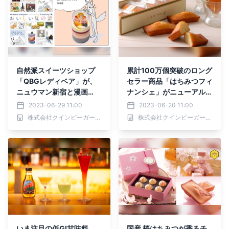
自然派スイーツショップ
累計100万個突破のロング
「QBGレディベア」が、
セラー商品「はちみつフィ
ニュウマン新宿と漫画
ナンシェ」がニューアル
家“午後”のコラボキャンペ
リ！ひまわりの花のはちみ
2023-06-29 11:00
2023-06-20 11:00
ーン限定ジャースイーツを
つでバターやアーモンドの
株式会社クインビーガーデン
株式会社クインビーガーデン
発売！
風味がさらに引き立つ【パ
ティスリーQBG】
いま注目の低GI甘味料
国産 桜はちみつが香るチ