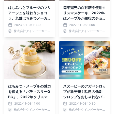
はちみつとフルーツのマリ
毎年完売の白砂糖不使用ク
アージュを味わうショコ
リスマスケーキ、2022年
ラ、老舗はちみつメーカー
はメープルが主役のチョコ
直営「パティスリーQB
ケーキが新登場！自然派ス
2023-01-26 11:30
2022-11-08 11:00
G」から発売【バレンタイ
イーツショップ「QBGレ
株式会社クインビーガーデン
株式会社クインビーガーデン
ン2023】
ディベア」にてご予約受付
開始
はちみつ・メープルの魅力
スヌーピーのアガベシロッ
を伝える「パティスリーQ
プが新発売！話題の低GI
BG」、2022年クリスマ
シロップをおしゃれなパッ
スケーキの予約受付開始！
ケージで楽しもう♪
2022-11-08 11:00
2022-11-08 10:30
自然の恵みがつまったスペ
株式会社クインビーガーデン
株式会社クインビーガーデン
シャリテを品川駅エキナカ