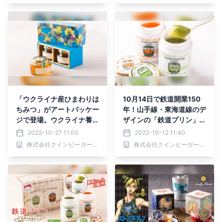
でスマートにピックアップ
「ウクライナ産ひまわりは
10月14日で鉄道開業150
ちみつ」がアートパッケー
年！山手線・東海道線のデ
ジで登場。ウクライナ養蜂
ザインの「鉄道プリン」が
の復興を願い、現代美術ア
記念商品として登場【パテ
2022-10-27 11:00
2022-10-12 11:40
ーティスト荻野夕奈の描く
ィスリーQBG】
株式会社クインビーガーデン
株式会社クインビーガーデン
ひまわり畑をデザイン【ク
インビーガーデン】