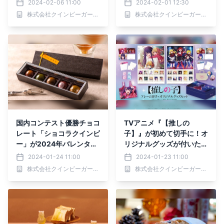
2024-02-06 11:00
2024-02-01 12:30
本格クッキー缶でついに参
など、バレンタインにぴっ
株式会社クインビーガーデン
株式会社クインビーガーデン
戦！
たりなスイーツが駅で揃
う！【2/1(木)〜15(木)】
国内コンテスト優勝チョコ
TVアニメ『【推しの
レート「ショコラクインビ
子】』が初めて切手に！オ
ー」が2024年バレンタイ
リジナルグッズが付いた豪
ンver.にリニューアル！は
華セットで2024年2月1日
2024-01-24 11:00
2024-01-23 11:00
ちみつ×果実×カカオの魅
より受注生産限定販売
株式会社クインビーガーデン
株式会社クインビーガーデン
力に酔いしれる一箱【パテ
ィスリーQBG／レディベ
ア】