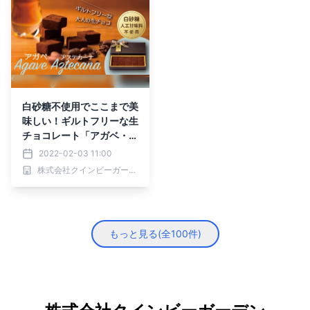
白砂糖不使用でここまで美
味しい！ギルトフリーな生
チョコレート「アガベ・ア
ステカーナ」発売5周年。
2022-02-03 11:00
ビターチョコ好き必食のキ
株式会社クインビーガーデン
レのある大人の甘みを味わ
って【自然派スイーツショ
ップ QBG Lady Bear】
もっと見る(全
100
件)