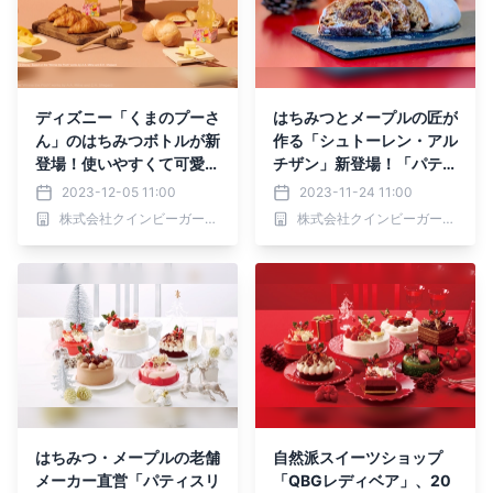
ディズニー「くまのプーさ
はちみつとメープルの匠が
ん」のはちみつボトルが新
作る「シュトーレン・アル
登場！使いやすくて可愛い
チザン」新登場！「パティ
はちみつを毎日の食卓に
スリーQBG」「レディベ
2023-12-05 11:00
2023-11-24 11:00
【クインビーガーデン】
ア」にて数量限定発売
株式会社クインビーガーデン
株式会社クインビーガーデン
はちみつ・メープルの老舗
自然派スイーツショップ
メーカー直営「パティスリ
「QBGレディベア」、20