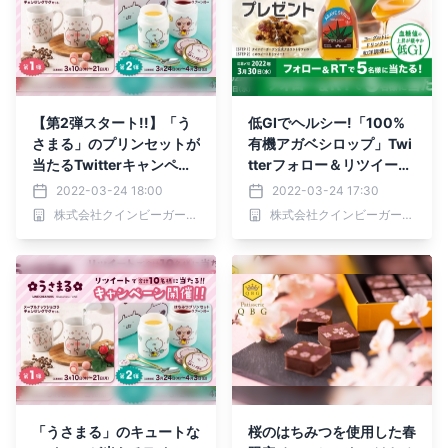
【第2弾スタート!!】「う
低GIでヘルシー!「100%
さまる」のプリンセットが
有機アガベシロップ」Twi
当たるTwitterキャンペー
tterフォロー＆リツイート
ン♪おうちでほっこり癒し
で5名様にプレゼント【3/
2022-03-24 18:00
2022-03-24 17:30
のおやつタイム【スイーツ
30(水)まで】
株式会社クインビーガーデン
株式会社クインビーガーデン
ショップ Lady Bear】
「うさまる」のキュートな
桜のはちみつを使用した春