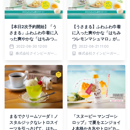
【本日2次予約開始】「う
【うさまる】ふわふわ巾着
さまる」ふわふわ巾着に入
に入った爽やかな「はちみ
った爽やかな「はちみつレ
つレモンマシュマロ」が限
モンマシュマロ」が限定販
定販売！うさまるのほっぺ
2022-06-30 12:00
2022-06-21 11:00
売！うさまるのほっぺのよ
のようなもっちり感♪
株式会社クインビーガーデン
株式会社クインビーガーデン
うなもっちり感♪
まるでクリームソーダ！ノ
「スヌーピー マンゴーシ
スタルジックなレトロスイ
ロップ」で夏をエンジョイ
ーツを引っさげて、はちみ
♪ 本格かき氷やトロピカル