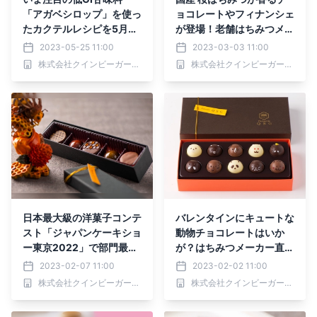
「アガベシロップ」を使っ
ョコレートやフィナンシェ
たカクテルレシピを5月25
が登場！老舗はちみつメー
日(木)公開しました。日本
カー直営「パティスリーQ
2023-05-25 11:00
2023-03-03 11:00
を代表するオーセンティッ
BG」にて春季限定販売
株式会社クインビーガーデン
株式会社クインビーガーデン
クバー「毛利バー」とのコ
【エキュート品川店・築地
ラボ企画【株式会社クイン
店】
ビーガーデン】
日本最大級の洋菓子コンテ
バレンタインにキュートな
スト「ジャパンケーキショ
動物チョコレートはいか
ー東京2022」で部門最高
が？はちみつメーカー直営
賞を獲得したボンボンショ
「パティスリーQBG」がJ
2023-02-07 11:00
2023-02-02 11:00
コラを数量限定販売【パテ
R新橋駅に催事初出店！
株式会社クインビーガーデン
株式会社クインビーガーデン
ィスリーQBG／レディベ
【2/1(水)〜15(水)】
ア】