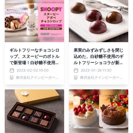
ギルトフリーなチョコシロ
果実のみずみずしさを閉じ
ップ、スヌーピーのボトル
込めた、白砂糖不使用のギ
で新登場！白砂糖不使用、
ルトフリーショコラが新登
低GIアガベシロップ仕立
場！低GIアガベシロップ
2023-02-02 10:00
2023-01-26 11:30
てで素材の味が引き立つ
仕立て【自然派スイーツシ
株式会社クインビーガーデン
株式会社クインビーガーデン
ョップQBGレディベア】