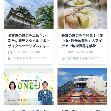
名古屋の魅力を広めたい！
長野の魅力を再発見！「昆
新たな観光スタイル「水上
虫食×耕作放棄地」のアイ
サイクルツーリズム」を提
デアで地域課題を解決
案した安藤さんにインタビ
信州大学 内田さんにイン
2021-09-30 18:00
2021-09-29 17:00
ュー！
タビュー！
地方創生☆政策アイデアコンテスト2021事務局
地方創生☆政策アイデアコンテスト2021事務局