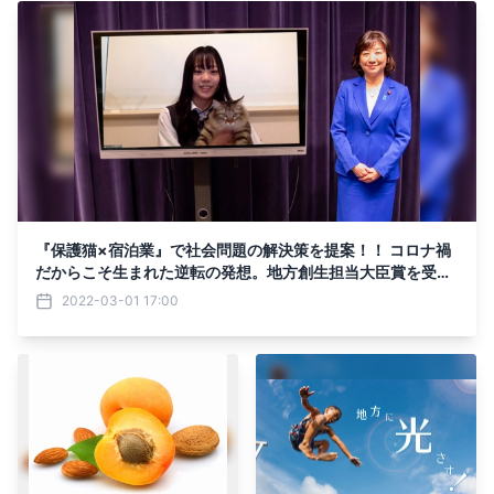
『保護猫×宿泊業』で社会問題の解決策を提案！！ コロナ禍
だからこそ生まれた逆転の発想。地方創生担当大臣賞を受賞
した安藤さんにインタビュー！
2022-03-01 17:00