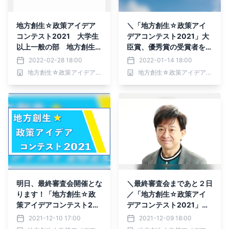
地方創生☆政策アイデア
＼「地方創生☆政策アイ
コンテスト2021 大学生
デアコンテスト2021」大
以上一般の部 地方創生担
臣賞、優秀賞の受賞者をご
当大臣賞受賞 株式会社
紹介／
2022-02-28 18:00
2022-01-14 18:00
ビジネスクロス＆株式会社
地方創生☆政策アイデアコンテスト2021事務局
地方創生☆政策アイデアコンテスト2021事務局
M.アヴァンス「国産杏仁
オイルが日本一のあんずの
里を守る」
明日、最終審査会開催とな
＼最終審査会まであと２日
ります！「地方創生☆政
／「地方創生☆政策アイ
策アイデアコンテスト202
デアコンテスト2021」各
1」
界で活躍している審査員の
2021-12-10 17:00
2021-12-09 18:00
皆様をご紹介します！