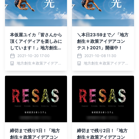
本仮屋ユイカ「皆さんから
＼本日23:59まで／「地方
頂くアイディアを楽しみに
創生☆政策アイデアコン
しています！」地方創生
テスト2021」開催中！
☆政策アイデアコンテス
2021-10-20 17:00
2021-10-08 11:30
ト2021 審査員メッセー
地方創生☆政策アイデアコンテスト2021事務局
地方創生☆政策アイデアコンテスト2021事務局
ジ第一弾！
締切まで残り1日！「地方
締切まで残り2日！「地方
創生☆政策アイデアコン
創生☆政策アイデアコン