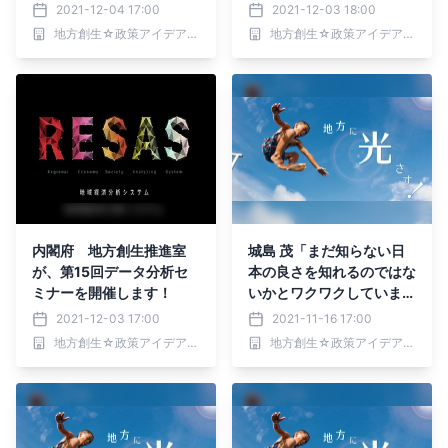
組みを歓迎します！」地方
まであと8日！
2021-12-04 17:00
2021-12-03 18:00
創生☆政策アイデアコン
地方創生☆政策アイデアコンテスト2021事務局
地方創生☆政策アイデアコンテスト2021事務局
テスト2021 審査員メッ
セージ第三弾！
内閣府 地方創生推進室
城島 茂「まだ知らない日
が、第15回データ分析セ
本の良さを知れるのではな
ミナーを開催します！
いかとワクワクしていま
す。」地方創生☆政策ア
2021-12-03 17:00
2021-11-16 17:00
イデアコンテスト2021
地方創生☆政策アイデアコンテスト2021事務局
地方創生☆政策アイデアコンテスト2021事務局
審査員メッセージ第二弾！