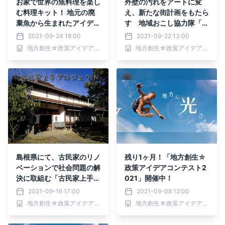
お家で世界の魚料理を楽し
外壁の汚れをアートに変
む料理キット！ 地元の廃
え、新たな街計画をもたら
棄魚から生まれたアイデア
す 地域おこし協力隊「T
とは？JRN加盟の32局で
OMOSHIBI」さんにイン
2021-09-24 18:00
2021-09-22 13:00
放送中「地方創生プログラ
タビュー！
地方創生☆政策アイデアコンテスト2021事務局
地方創生☆政策アイデアコンテスト2021事務局
ムONE-J」にて考案者が
解説します！
島根県にて、古民家のリノ
残り1ヶ月！「地方創生☆
ベーションで社会問題の解
政策アイデアコンテスト2
決に取組む「古民家上手」
021」開催中！
さんにインタビュー！！！
2021-09-16 17:00
2021-09-08 12:00
地方創生☆政策アイデアコンテスト2021事務局
地方創生☆政策アイデアコンテスト2021事務局