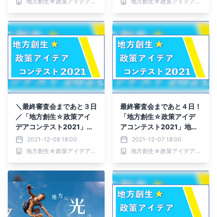
地方創生☆政策アイデアコンテスト2021事務局
地方創生☆政策アイデアコンテスト2021事務局
＼最終審査会まであと３日
最終審査会まであと４日！
／「地方創生☆政策アイ
「地方創生☆政策アイデ
デアコンテスト2021」各
アコンテスト2021」地方
界で活躍している審査員の
公共団体の部 出場者決
2021-12-08 18:00
2021-12-07 18:00
皆様をご紹介します！
定！
地方創生☆政策アイデアコンテスト2021事務局
地方創生☆政策アイデアコンテスト2021事務局