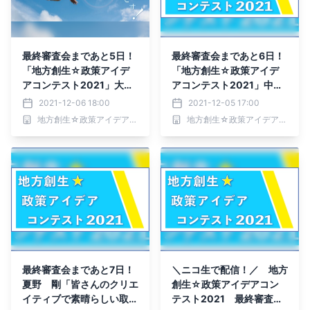
最終審査会まであと5日！
最終審査会まであと6日！
「地方創生☆政策アイデ
「地方創生☆政策アイデ
アコンテスト2021」大学
アコンテスト2021」中高
生以上一般の部 出場者決
生以下の部 出場者決定！
2021-12-06 18:00
2021-12-05 17:00
定！
地方創生☆政策アイデアコンテスト2021事務局
地方創生☆政策アイデアコンテスト2021事務局
最終審査会まであと7日！
＼ニコ生で配信！／ 地方
夏野 剛「皆さんのクリエ
創生☆政策アイデアコン
イティブで素晴らしい取り
テスト2021 最終審査会