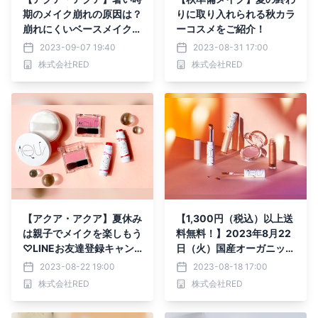
期のメイク崩れの原因は？
りに取り入れられる秋カラ
崩れにくいベースメイクの
ーコスメをご紹介！
作り方をご紹介！
2023-09-07 19:40
2023-08-31 17:00
株式会社RED
株式会社RED
【アクア・アクア】夏休み
【1,300円（税込）以上送
は親子でメイクを楽しもう
料無料！】2023年8月22
♡LINEお友達登録キャン
日（火）国産オーガニック
ペーンのご案内も！
コスメアクア・アクア202
2023-08-22 19:00
2023-08-18 17:00
3AW先行発売スタート！
株式会社RED
株式会社RED