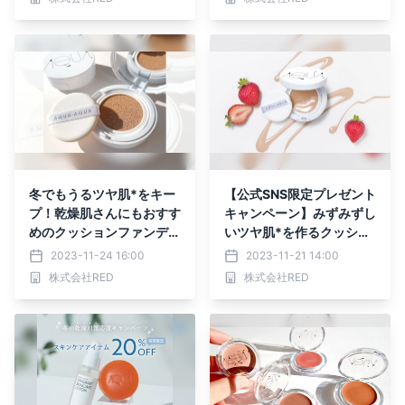
冬でもうるツヤ肌*をキー
【公式SNS限定プレゼント
プ！乾燥肌さんにもおすす
キャンペーン】みずみずし
めのクッションファンデー
いツヤ肌*を作るクッショ
ションをご紹介【プレゼン
ンファンデーションを10
2023-11-24 16:00
2023-11-21 14:00
トキャンペーン開催中】
名様にプレゼント！
株式会社RED
株式会社RED