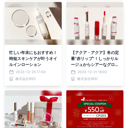
忙しい年末にもおすすめ！
【アクア・アクア】冬の定
時短スキンケアが叶うオイ
番“赤リップ”！しっかりル
ルインローション
ージュからシアーなグロス
まで４種類の赤リップをご
2023-12-25 17:00
2023-12-21 18:00
紹介
株式会社RED
株式会社RED