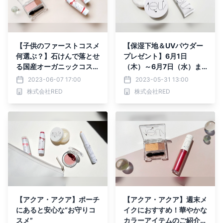
【子供のファーストコスメ
【保湿下地＆UVパウダー
何選ぶ？】石けんで落とせ
プレゼント】6月1日
る国産オーガニックコスメ
（木）～6月7日（水）ま
からおすすめ４アイテムを
での期間限定！公式SNSで
2023-06-07 17:00
2023-05-31 13:00
ご紹介！
プレゼントキャンペーンを
株式会社RED
株式会社RED
開催
【アクア・アクア】ポーチ
【アクア・アクア】週末メ
にあると安心な“お守りコ
イクにおすすめ！華やかな
スメ”
カラーアイテムのご紹介