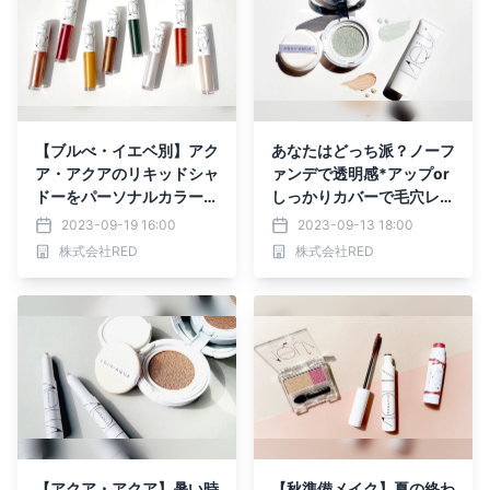
【ブルべ・イエベ別】アク
あなたはどっち派？ノーフ
ア・アクアのリキッドシャ
ァンデで透明感*アップor
ドーをパーソナルカラー別
しっかりカバーで毛穴レス
にご紹介！
*な陶器肌【石けんオフメ
2023-09-19 16:00
2023-09-13 18:00
イク】
株式会社RED
株式会社RED
【アクア・アクア】暑い時
【秋準備メイク】夏の終わ