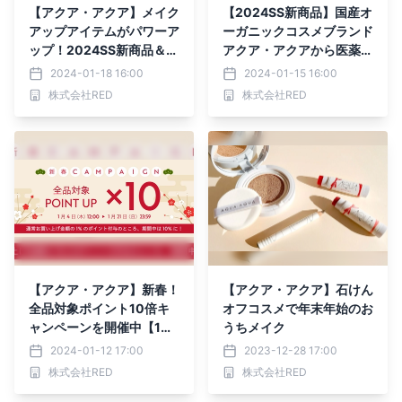
【アクア・アクア】メイク
【2024SS新商品】国産オ
アップアイテムがパワーア
ーガニックコスメブランド
ップ！2024SS新商品＆リ
アクア・アクアから医薬部
ニューアル商品をご紹介
外品×ヴィーガン認証を叶
2024-01-18 16:00
2024-01-15 16:00
えたスキンケアアイテムが
株式会社RED
株式会社RED
新登場！
【アクア・アクア】新春！
【アクア・アクア】石けん
全品対象ポイント10倍キ
オフコスメで年末年始のお
ャンペーンを開催中【1月
うちメイク
21日(日)23:59まで】
2024-01-12 17:00
2023-12-28 17:00
株式会社RED
株式会社RED