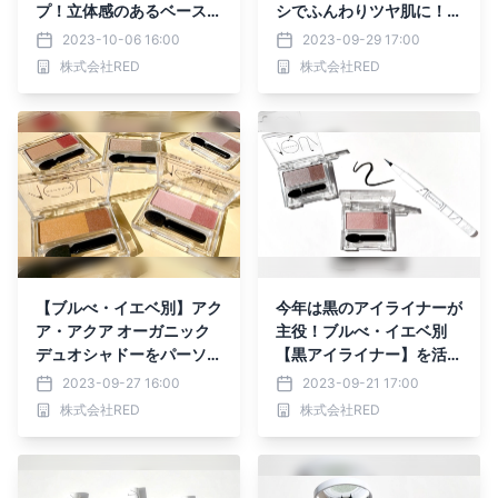
プ！立体感のあるベースメ
シでふんわりツヤ肌に！ブ
イクを作るコツ
ラシの上手な使い方をご紹
2023-10-06 16:00
2023-09-29 17:00
介
株式会社RED
株式会社RED
【ブルべ・イエベ別】アク
今年は黒のアイライナーが
ア・アクア オーガニック
主役！ブルべ・イエベ別
デュオシャドーをパーソナ
【黒アイライナー】を活か
ルカラー別にご紹介！
すアイメイクをご紹介
2023-09-27 16:00
2023-09-21 17:00
株式会社RED
株式会社RED