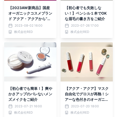
【2023AW新商品】国産
【初心者でも失敗しな
オーガニックコスメブラン
い！】ペンシル１本でOK
ド アクア・アクアから“等
な眉毛の書き方をご紹介
身大の自分を見せる”ウォ
2023-08-02 16:00
2023-07-26 17:00
ームカラーコレクションが
株式会社RED
株式会社RED
新登場！
【初心者でも簡単！】爽や
【アクア・アクア】マスク
かさアップのバレないメン
自由化でグロスが再熱！シ
ズメイクをご紹介
アーな色付きのオーガニッ
クシアーグロスをご紹介
2023-07-21 16:00
2023-07-20 18:00
株式会社RED
株式会社RED