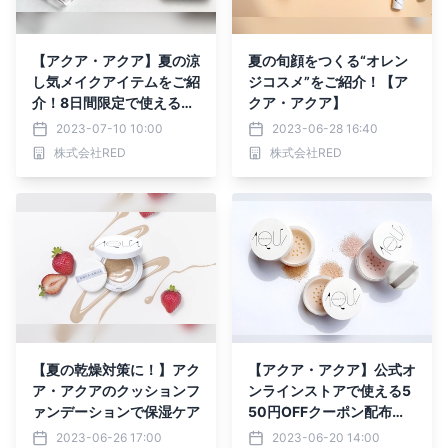
【アクア・アクア】夏の涼
夏の旬顔をつくる“オレン
し気メイクアイテムをご紹
ジコスメ”をご紹介！【ア
介！8日間限定で使えるお
クア・アクア】
得なクーポンもプレゼン
2023-07-10 10:00
2023-06-28 16:40
ト！
株式会社RED
株式会社RED
【夏の乾燥対策に！】アク
【アクア・アクア】公式オ
ア・アクアのクッションフ
ンラインストアで使える5
ァンデーションで保湿ケア
50円OFFクーポン配布
中！利用期間：2023年6
2023-06-26 17:00
2023-06-20 14:00