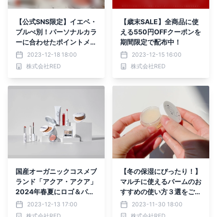
【公式SNS限定】イエベ・
【歳末SALE】全商品に使
ブルべ別！パーソナルカラ
える550円OFFクーポンを
ーに合わせたポイントメイ
期間限定で配布中！
クセットが当たるプレゼン
2023-12-18 18:00
2023-12-15 16:00
トキャンペーンを開催中
株式会社RED
株式会社RED
国産オーガニックコスメブ
【冬の保湿にぴったり！】
ランド「アクア・アクア」
マルチに使えるバームのお
2024年春夏にロゴ＆パッ
すすめの使い方３選をご紹
ケージをアップデート！
介
2023-12-13 17:00
2023-11-30 18:00
株式会社RED
株式会社RED