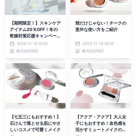
【期間限定！】スキンケア
頬だけじゃない！チークの
アイテム20％OFF！冬の
意外な使い方をご紹介
乾燥対策応援キャンペーン
【アクア・アクア】
2023-11-16 16:00
2023-11-14 18:00
株式会社RED
株式会社RED
【七五三にもおすすめ！】
【アクア・アクア】大人女
石けんで落とせる肌にやさ
子にもおすすめ！血色感を
しいコスメで可愛くメイク
活かすミュートメイクの作
り方