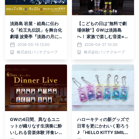
淡路島 岩屋・絵島に伝わ
【こどもの日は“無料で劇
る「松王丸伝説」を舞台化
場体験”】GWは淡路島
劇場 波乗亭『淡路の月に
へ！ 家族で楽しむ音楽×ダ
誓う』7月18日より再演決
ンスの特別4日間 劇場 波
2026-05-15 12:00
2026-04-27 10:30
定 ～演出：宝塚歌劇団出
乗亭『こどもの日無料招待
株式会社パソナグループ
株式会社パソナグループ
身 謝珠栄／出演：坂元健
デー』5月2日より開催
児、池田海人～
GWの4日間、異なるユニ
ハローキティの新グッズで
ットが織りなす生演奏に酔
日常を更にかわいく彩ろう
いしれる音楽体験 洋食レ
♪ 「HELLO KITTY SMIL
ストラン 海の舎 『GW 4D
E」限定 新作グッズ3種類