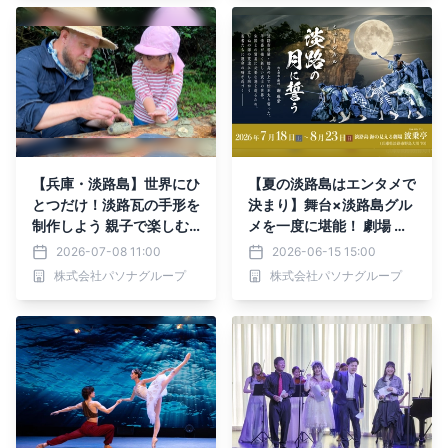
【兵庫・淡路島】世界にひ
【夏の淡路島はエンタメで
とつだけ！淡路瓦の手形を
決まり】舞台×淡路島グル
制作しよう 親子で楽しむ
メを一度に堪能！ 劇場 波
『AKG Natureverse Awaj
乗亭『淡路の月に誓う』コ
2026-07-08 11:00
2026-06-15 15:00
i Clay Day』開催
ラボプラン7月18日より販
株式会社パソナグループ
株式会社パソナグループ
売開始 ～ 6月8日より予約
開始 ～