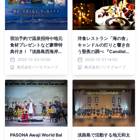
宿泊予約で温泉招待や地元
洋食レストラン「海の舎」
食材プレゼントなど豪華特
キャンドルの灯りと響き合
典付き！『淡路島西海岸
う聖夜の調べ 『Candlelig
冬旅フェア』12月5日より
ht Christmas』～12月25
2025-12-03 10:00
2025-12-01 14:00
開始！
日限定キャロル・コンサー
株式会社パソナグループ
株式会社パソナグループ
ト～開催
PASONA Awaji World Bal
淡路島で活動する地元和太