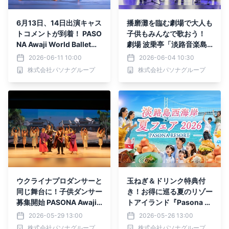
6月13日、14日出演キャス
播磨灘を臨む劇場で大人も
トコメントが到着！ PASO
子供もみんなで歌おう！
NA Awaji World Ballet
劇場 波乗亭「淡路音楽島
『Pirates 〜海賊と浦島太
コーラスうたじまんコンテ
2026-06-11 10:00
2026-06-04 10:30
郎 竜宮城への航海〜』 兵
スト」6月14日より開演
株式会社パソナグループ
株式会社パソナグループ
庫県・淡路島 旧アソンブ
レホールにて開幕
ウクライナプロダンサーと
玉ねぎ＆ドリンク特典付
同じ舞台に！子供ダンサー
き！お得に巡る夏のリゾー
募集開始 PASONA Awaji
トアイランド『Pasona R
World Ballet 「with Love
esort 淡路島西海岸 夏旅フ
2026-05-29 13:00
2026-05-26 13:00
～バレエ『鶴の恩返し』と
ェア2026』 6月1日より開
株式会社パソナグループ
株式会社パソナグループ