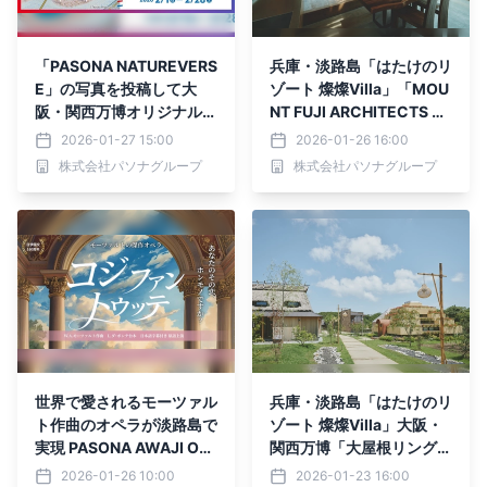
「PASONA NATUREVERS
兵庫・淡路島「はたけのリ
E」の写真を投稿して大
ゾート 燦燦Villa」「MOU
阪・関西万博オリジナルグ
NT FUJI ARCHITECTS ST
ッズが当たる！ 万博あり
UDIO」原田真宏氏を迎え
2026-01-27 15:00
2026-01-26 16:00
がとう企画第2弾「“あの
『燦燦Villa グランドオー
株式会社パソナグループ
株式会社パソナグループ
日の思い出を振り返ろう ”I
プニングイベント』2月21
nstagram投稿キャンペー
日に開催
ン」2月1日（日）より開
催！
世界で愛されるモーツァル
兵庫・淡路島「はたけのリ
ト作曲のオペラが淡路島で
ゾート 燦燦Villa」大阪・
実現 PASONA AWAJI OP
関西万博「大屋根リング」
ERA COMPANY「コジ・
建築家 藤本壮介氏を招い
2026-01-26 10:00
2026-01-23 16:00