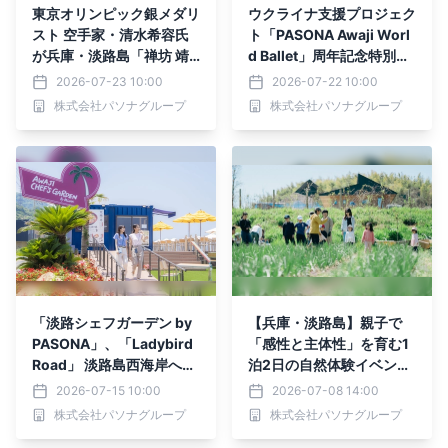
東京オリンピック銀メダリ
ウクライナ支援プロジェク
スト 空手家・清水希容氏
ト「PASONA Awaji Worl
が兵庫・淡路島「禅坊 靖
d Ballet」周年記念特別バ
寧」に 特別イベント『空
レエ公演 『SOULS FOR P
2026-07-23 10:00
2026-07-22 10:00
手道にみる“禅の美”』8月1
EACE vol.5』8月22日よ
株式会社パソナグループ
株式会社パソナグループ
5日、16日に開催
り開演 ～ゲスト出演：ウ
ラジーミル・マラーホフ、
振付：宝満直也～
「淡路シェフガーデン by
【兵庫・淡路島】親子で
PASONA」、「Ladybird
「感性と主体性」を育む1
Road」 淡路島西海岸へも
泊2日の自然体験イベント
っと気軽に！7月18日より
『淡路ネイチャーステイ
2026-07-15 10:00
2026-07-08 14:00
駐車場を無料開放！
燦燦Villa × AKG」を6組
株式会社パソナグループ
株式会社パソナグループ
限定で開催