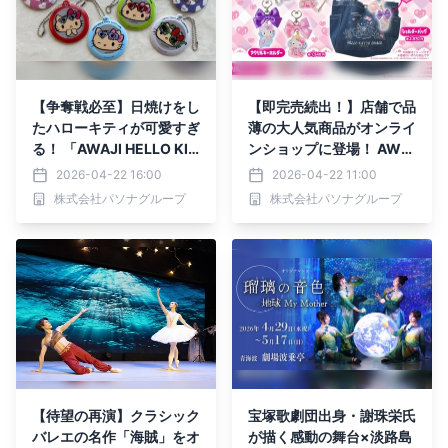
【争奪戦必至】日焼けをし
【即完売続出！】店舗で品
たハローキティが可愛すぎ
薄の大人気商品がオンライ
る！ 「AWAJI HELLO KIT
ンショップに登場！ AWA
TY APPLE LAND限定 缶バ
JI HELLO KITTY APPLE L
2026-04-22 16:00
2026-04-22 11:00
ッジ＆キーホルダー」 4月
AND 新作グッズ5月11日よ
株式会社パソナグループ
株式会社パソナグループ
29日より発売開始
り販売開始
【待望の再演】クラシック
宝塚歌劇団出身・謝珠栄氏
バレエの名作「海賊」をオ
が描く感動の舞台×淡路島