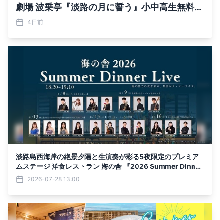
劇場 波乗亭『淡路の月に誓う』小中高生無料ご
招待 8月9日～17日の期間限定で実施
4日前
淡路島西海岸の絶景夕陽と生演奏が彩る5夜限定のプレミア
ムステージ 洋食レストラン 海の舎 『2026 Summer Dinner
Live』8月8日より開催
2026-07-28 13:00