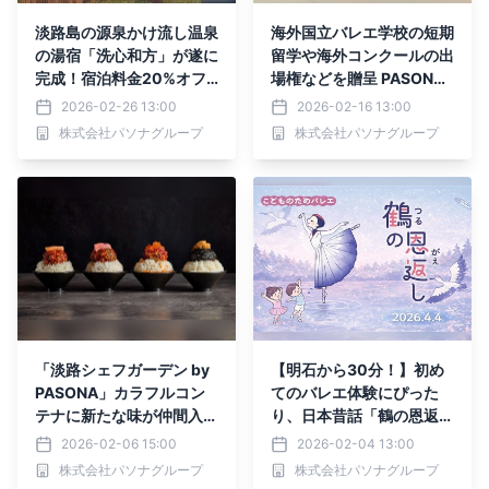
淡路島の源泉かけ流し温泉
海外国立バレエ学校の短期
の湯宿「洗心和方」が遂に
留学や海外コンクールの出
完成！宿泊料金20%オフ
場権などを贈呈 PASONA
の『グランドオープン記念
Awaji World Ballet第13回
2026-02-26 13:00
2026-02-16 13:00
プラン』2月27日より販
「学べるコンクール」3月
株式会社パソナグループ
株式会社パソナグループ
売・提供開始！
28日より開催
「淡路シェフガーデン by
【明石から30分！】初め
PASONA」カラフルコン
てのバレエ体験にぴった
テナに新たな味が仲間入
り、日本昔話「鶴の恩返
り！贅沢丼と本格タイ料理
し」をやさしく描く PASO
2026-02-06 15:00
2026-02-04 13:00
の2店舗が2月より順次オ
NA Awaji World Ballet
株式会社パソナグループ
株式会社パソナグループ
ープン！
『こどものためのバレエ