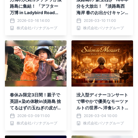
路島に集結！ 「アフター
分を大放出！ 『淡路島西
万博 in Ladybird Road」
海岸 春のお出かけキャン
3月20日より3日間限定開
ペーン』 3月10日より開
2026-03-16 14:00
2026-03-10 11:00
催
始
株式会社パソナグループ
株式会社パソナグループ
春休み限定3日間！親子で
没入型ディナーコンサート
英語×染め体験in淡路島 捨
で華やかで優美なモーツァ
てるはずの玉ねぎの皮がア
ルトの世界へ 洋食レスト
ートに 『Onionスペシャ
ラン 海の舎『サロン・
2026-03-09 11:00
2026-03-04 10:00
ル』 3月20日から開催
ド・モーツァルト』4月11
株式会社パソナグループ
株式会社パソナグループ
日開催