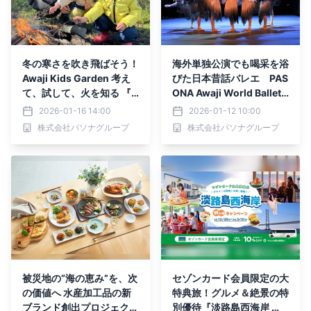
冬の寒さを吹き飛ばそう！
海外単独公演でも喝采を浴
Awaji Kids Garden 考え
びた日本昔話バレエ PAS
て、試して、火を知る 『F
ONA Awaji World Ballet
ireスペシャル』 2月21日
presents 『鶴の恩返し～
2026-01-16 14:00
2026-01-12 10:00
～23日開催！
いのちへの感謝と平和への
株式会社パソナグループ
株式会社パソナグループ
願いを込めて～』再演決
定！3月28日より上演
被災地の“海の恵み”を、次
セゾンカード会員限定の大
の価値へ 水産加工品の新
特典旅！グルメ＆絶景の特
ブランド創出プロジェクト
別優待『淡路島西海岸 W