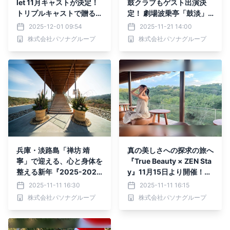
let 11月キャストが決定！
鼓クラブもゲスト出演決
トリプルキャストで贈る名
定！ 劇場波乗亭「鼓淡」
作バレエ『ドン・キホー
単独公演「赫々たる大地へ
2025-12-01 09:54
2025-11-21 14:00
テ』11月29日開幕
―和―」11月23日より開
株式会社パソナグループ
株式会社パソナグループ
幕
兵庫・淡路島「禅坊 靖
真の美しさへの探求の旅へ
寧」で迎える、心と身体を
『True Beauty × ZEN Sta
整える新年『2025-2026
y』11月15日より開催！
年 年末年始特別プログラ
【兵庫・淡路島 禅坊 靖
2025-11-11 16:30
2025-11-11 16:15
ム』12月26日より開催！
寧】
株式会社パソナグループ
株式会社パソナグループ