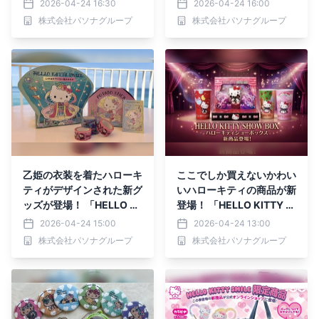
2026-04-24 16:30
2026-04-24 16:00
ays Dinner Live』5月2日
4月25日より発売！
株式会社パソナグループ
株式会社パソナグループ
より開催
乙姫の衣装を着たハローキ
ここでしか買えないかわい
ティがデザインされた新グ
いハローキティの商品が新
ッズが登場！ 「HELLO KI
登場！ 「HELLO KITTY S
TTY SMILE」限定 新作グ
HOW BOX限定 新作商
2026-04-24 15:00
2026-04-24 13:00
ッズ4月25日より発売！
品」 4月25日より発売
株式会社パソナグループ
株式会社パソナグループ