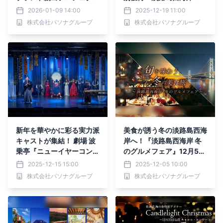
『UOYA（うおや）』 ～
お得キャンペーン』12月2
2026-01-09 14:00
2025-12-19 11:00
阪急うめだ本店で期間限定
0日より開始
株式会社パソナグループ
株式会社パソナグループ
イベントを1月14日より開
催 ～
新年を華やかに彩る実力派
美食が誘う冬の淡路島西海
キャストが集結！ 劇場 波
岸へ！『淡路島西海岸 冬
乗亭『ニューイヤーコンサ
のグルメフェア』12月5日
ート2026』出演者全キャ
より開始
2025-12-15 15:00
2025-12-05 10:00
ストを発表
株式会社パソナグループ
株式会社パソナグループ