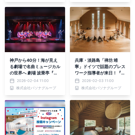
「鶴の恩返し」』4月4日
開催
神戸から40分！海が見え
兵庫・淡路島「禅坊 靖
る劇場で名曲ミュージカル
寧」ドイツで話題のブレス
の世界へ 劇場 波乗亭『ミ
ワーク指導者が来日！『R
ュージカルミュージカル!!
eturn to Essential -呼吸
2026-02-04 11:00
2026-02-03 11:00
vol.7』4月5日上演決定
で還る、本来の私-』3月2
株式会社パソナグループ
株式会社パソナグループ
3日、24日に開催！