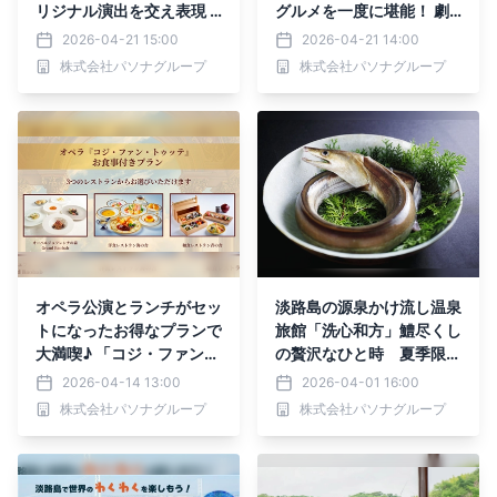
リジナル演出を交え表現 P
グルメを一度に堪能！ 劇
ASONA Awaji World Ball
場 波乗亭『瑠璃の音色～
2026-04-21 15:00
2026-04-21 14:00
et『Pirates 〜海賊と浦島
地球My Mother～』コラ
株式会社パソナグループ
株式会社パソナグループ
太郎 竜宮城への航海〜』
ボプラン4月29日より登場
6月13日、14日上演決定
～ 4月21日より予約開始
～
オペラ公演とランチがセッ
淡路島の源泉かけ流し温泉
トになったお得なプランで
旅館「洗心和方」鱧尽くし
大満喫♪ 「コジ・ファン・
の贅沢なひと時 夏季限定
トゥッテ」×淡路島西海岸
淡路島産『鱧コースプラ
2026-04-14 13:00
2026-04-01 16:00
コラボプラン6月6日、7日
ン』6月1日より提供開始
株式会社パソナグループ
株式会社パソナグループ
限定販売！ ～ 4月15日よ
り予約開始 ～