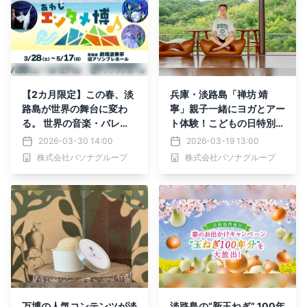
【2カ月限定】この春、淡
兵庫・淡路島「禅坊 靖
路島が世界の舞台に変わ
寧」親子一緒にヨガとアー
る。 世界の音楽・バレ
ト体験！こどもの日特別プ
エ・ミュージカルが集結
ログラム『ZENアートリト
2026-03-30 14:00
2026-03-19 13:00
『あわじエンタメ博』3月
リート』5月5日に開催！
株式会社パソナグループ
株式会社パソナグループ
28日より開催
万博の人気コンテンツが淡
淡路島の“新玉ねぎ” 100年