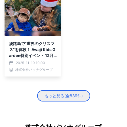
淡路島で“世界のクリスマ
ス”を体験！ Awaji Kids G
arden特別イベント 12月1
9日、20日、21日に開
2025-11-10 10:00
催！
株式会社パソナグループ
もっと見る(全
839
件)