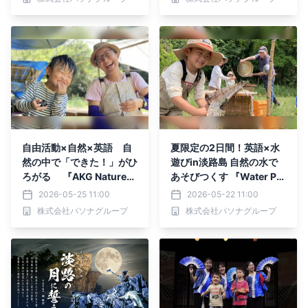
和の鼓動～」
催！
自由活動×自然×英語 自
夏限定の2日間！英語×水
然の中で「できた！」がひ
遊びin淡路島 自然の水で
ろがる 『AKG Natureve
あそびつくす 『Water Pla
rse秋期 1日体験会』 6月
y Day』 6月27日・28日開
2026-05-25 11:00
2026-05-22 11:00
より開催！
催
株式会社パソナグループ
株式会社パソナグループ