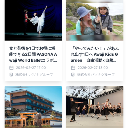
食と芸術を1日でお得に堪
「やってみたい！」があふ
能できる2日間 PASONA A
れ出す1日へ Awaji Kids G
waji World Balletコラボ
arden 自由活動×自然×
プラン3月28日、4月4日
英語『AKG Natureverse
2026-02-27 17:00
2026-02-27 13:00
限定販売
1日体験会』3月14日に開
株式会社パソナグループ
株式会社パソナグループ
催！