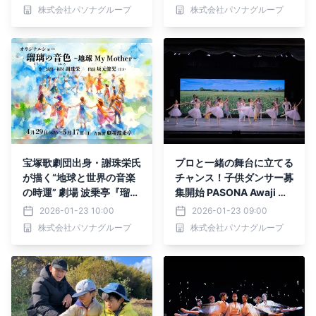
ファン・トゥッテ」日本語
た『燦燦Villa グランドオ
株式会社パソナグループ
株式会社パソナグループ
字幕付き原語上演 6月6
ープニングイベント』2月
日より開演
20日に開催
宝塚歌劇団出身・謝珠栄氏
プロと一緒の舞台に立てる
が描く“地球と世界の音楽
チャンス！子供ダンサー募
の時運” 劇場 波乗亭『瑠璃
集開始 PASONA Awaji W
の音色～地球My Mother
orld Ballet presents『鶴
2026-01-23 10:00
2026-01-23 09:00
～』4月29日より上演
の恩返し～いのちへの感謝
株式会社パソナグループ
株式会社パソナグループ
と平和への願いを込めて
～』